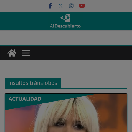
Saltar
al
contenido
insultos tránsfobos