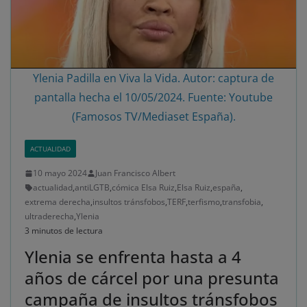
Ylenia Padilla en Viva la Vida. Autor: captura de
pantalla hecha el 10/05/2024. Fuente: Youtube
(Famosos TV/Mediaset España).
ACTUALIDAD
10 mayo 2024
Juan Francisco Albert
actualidad
,
antiLGTB
,
cómica Elsa Ruiz
,
Elsa Ruiz
,
españa
,
extrema derecha
,
insultos tránsfobos
,
TERF
,
terfismo
,
transfobia
,
ultraderecha
,
Ylenia
3 minutos de lectura
Ylenia se enfrenta hasta a 4
años de cárcel por una presunta
campaña de insultos tránsfobos