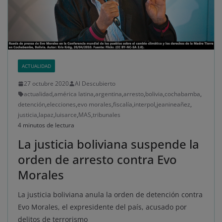
ACTUALIDAD
27 octubre 2020
Al Descubierto
actualidad
,
américa latina
,
argentina
,
arresto
,
bolivia
,
cochabamba
,
detención
,
elecciones
,
evo morales
,
fiscalía
,
interpol
,
jeanineañez
,
justicia
,
lapaz
,
luisarce
,
MAS
,
tribunales
4 minutos de lectura
La justicia boliviana suspende la
orden de arresto contra Evo
Morales
La justicia boliviana anula la orden de detención contra
Evo Morales, el expresidente del país, acusado por
delitos de terrorismo