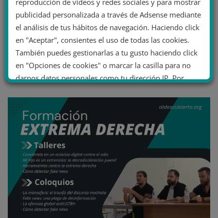
reproducción de vídeos y redes sociales y para mostrar
publicidad personalizada a través de Adsense mediante
el análisis de tus hábitos de navegación. Haciendo click
en "Aceptar", consientes el uso de todas las cookies.
También puedes gestionarlas a tu gusto haciendo click
en "Opciones de cookies" o marcar la casilla para no
darnos datos personales como tu dirección IP. Por
último, puedes leer nuestra Política de cookies.
No dar mi información personal
.
Opciones de cookies
Aceptar cookies
Rechazar cookies
Política de cookies