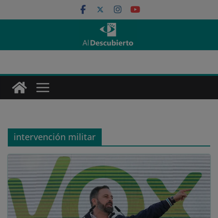
Saltar
al
contenido
intervención militar