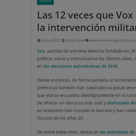
EUROPA
Las 12 veces que Vox 
la intervención milita
4 junio 2021
Adrián Juste
autoritarismo
,
ejército
,
fuer
Vox
, partido de extrema derecha fundado en 201
política, social y comunicativa los últimos año
en
las elecciones autonómicas de 2018.
Desde entonces, de forma paralela al incremento
polémicas también han salpicado no pocas veces 
que Vox se encuadra ideológicamente en la corr
de ofrecer un discurso más sutil y
disfrazado d
en ocasiones han cruzado la barrera y han caído
fascista de los años 20.
De entre todas ellas, destacan
las peticiones de