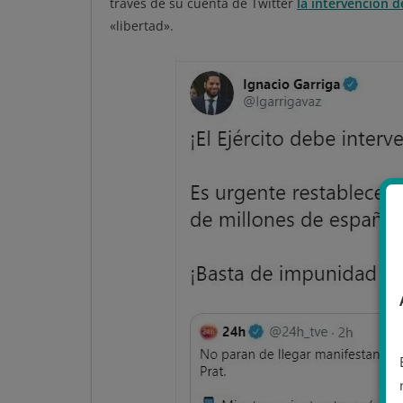
través de su cuenta de Twitter
la intervención d
«libertad».