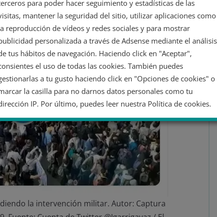
terceros para poder hacer seguimiento y estadísticas de las
visitas, mantener la seguridad del sitio, utilizar aplicaciones como
la reproducción de vídeos y redes sociales y para mostrar
publicidad personalizada a través de Adsense mediante el análisis
de tus hábitos de navegación. Haciendo click en "Aceptar",
consientes el uso de todas las cookies. También puedes
gestionarlas a tu gusto haciendo click en "Opciones de cookies" o
marcar la casilla para no darnos datos personales como tu
dirección IP. Por último, puedes leer nuestra Política de cookies.
No dar mi información personal
Opciones de cookies
Aceptar cookies
Rechazar cookies
Política de cookies
diendo la intervención militar. Autor: Captura