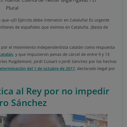
9. Fuente: Cuenta de Twitter @Igarrigavaz / El
Plural
a que «¡El Ejército debe intervenir en Cataluña! Es urgente
 millones de españoles que vivimos en Cataluña. ¡Basta de
as por el movimiento independentista catalán como respuesta
catalán
, y que impusieron penas de cárcel de entre 9 y 13
les Puigdemont, Jordi Cuixart o Jordi Sánchez por los hechos
terminación del 1 de octubre de 2017
, declarado ilegal por
ica al Rey por no impedir
dro Sánchez