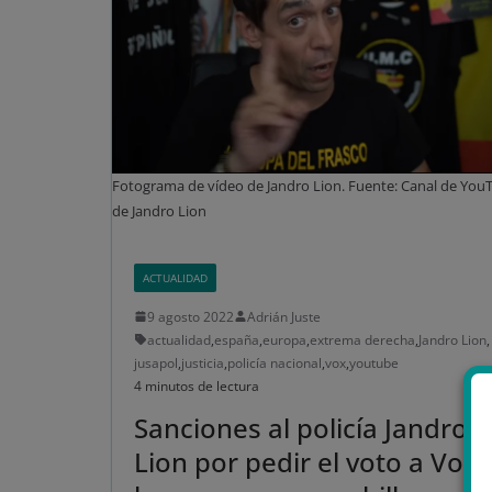
Fotograma de vídeo de Jandro Lion. Fuente: Canal de You
de Jandro Lion
ACTUALIDAD
9 agosto 2022
Adrián Juste
actualidad
,
españa
,
europa
,
extrema derecha
,
Jandro Lion
,
jusapol
,
justicia
,
policía nacional
,
vox
,
youtube
4 minutos de lectura
Sanciones al policía Jandro
Lion por pedir el voto a Vox 