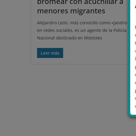
bromear con acuchillar a
menores migrantes
Alejandro León, más conocido como «Jandro Lio
en redes sociales, es un agente de la Policía
Nacional destinado en Móstoles
Leer más
.