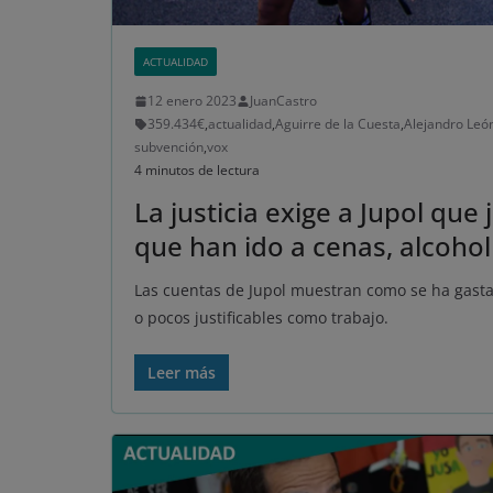
ACTUALIDAD
12 enero 2023
JuanCastro
359.434€
,
actualidad
,
Aguirre de la Cuesta
,
Alejandro Leó
subvención
,
vox
4 minutos de lectura
La justicia exige a Jupol que
que han ido a cenas, alcoho
Las cuentas de Jupol muestran como se ha gast
o pocos justificables como trabajo.
Leer más