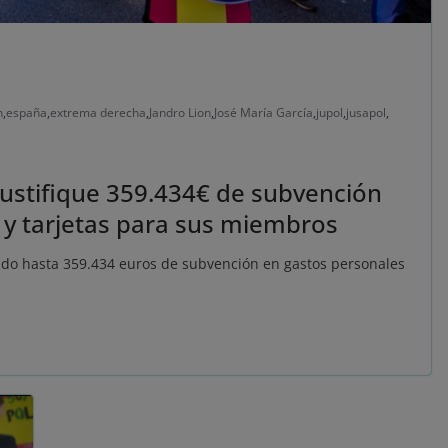
n
,
españa
,
extrema derecha
,
Jandro Lion
,
José María García
,
jupol
,
jusapol
,
 justifique 359.434€ de subvención
l y tarjetas para sus miembros
ado hasta 359.434 euros de subvención en gastos personales