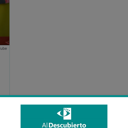
Tube
y