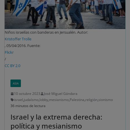
Niños israelías con banderas en Jersualén. Autor:
Kristoffer Trolle
, 05/04/2016. Fuente:
Flickr
/
CC BY 2.0
ASIA
10 octubre 2023
José Miguel Gándara
israel
,
judaísmo
,
lobby
,
mesianismo
,
Palestina
,
religión
,
sionismo
36 minutos de lectura
Israel y la extrema derecha:
política y mesianismo