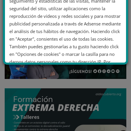
seguimiento y estadísticas de las visitas, mantener la
seguridad del sitio, utilizar aplicaciones como la
reproducción de vídeos y redes sociales y para mostrar
publicidad personalizada a través de Adsense mediante
el análisis de tus hábitos de navegación. Haciendo click
en "Aceptar", consientes el uso de todas las cookies.
También puedes gestionarlas a tu gusto haciendo click
en "Opciones de cookies" o marcar la casilla para no
darnos datos personales como tu dirección IP. Por
último, puedes leer nuestra Política de cookies.
No dar mi información personal
.
Opciones de cookies
Aceptar cookies
Rechazar cookies
Política de cookies