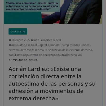
ENTREVISTAS
18 enero 2022
Juan Francisco Albert
actualidad
,
asalto al Capitolio
,
Donald Trump
,
estados unidos
,
extrema derecha
,
fascismo
,
La seducción de la extrema derecha
,
populismo
,
populismos de derechas
,
pp
,
ultraderecha
,
vox
47 minutos de lectura
Adrián Lardiez: «Existe una
correlación directa entre la
autoestima de las personas y su
adhesión a movimientos de
extrema derecha»