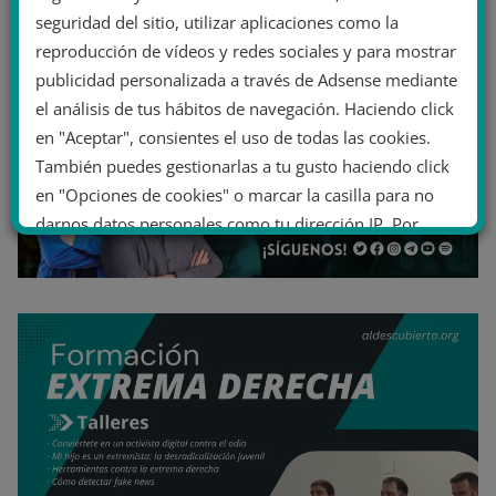
seguridad del sitio, utilizar aplicaciones como la
reproducción de vídeos y redes sociales y para mostrar
publicidad personalizada a través de Adsense mediante
el análisis de tus hábitos de navegación. Haciendo click
en "Aceptar", consientes el uso de todas las cookies.
También puedes gestionarlas a tu gusto haciendo click
en "Opciones de cookies" o marcar la casilla para no
darnos datos personales como tu dirección IP. Por
último, puedes leer nuestra Política de cookies.
No dar mi información personal
.
Opciones de cookies
Aceptar cookies
Rechazar cookies
Política de cookies