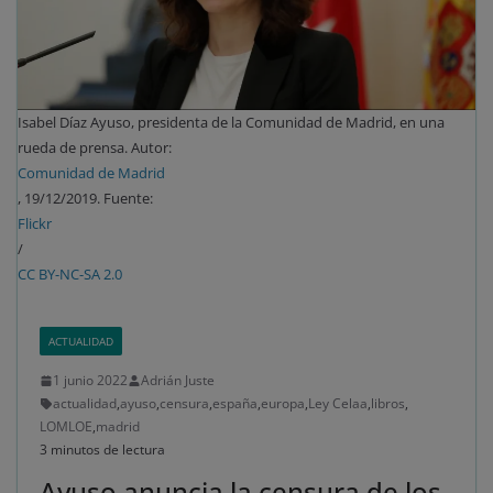
Isabel Díaz Ayuso, presidenta de la Comunidad de Madrid, en una
rueda de prensa. Autor:
Comunidad de Madrid
, 19/12/2019. Fuente:
Flickr
/
CC BY-NC-SA 2.0
ACTUALIDAD
1 junio 2022
Adrián Juste
actualidad
,
ayuso
,
censura
,
españa
,
europa
,
Ley Celaa
,
libros
,
LOMLOE
,
madrid
3 minutos de lectura
Ayuso anuncia la censura de los