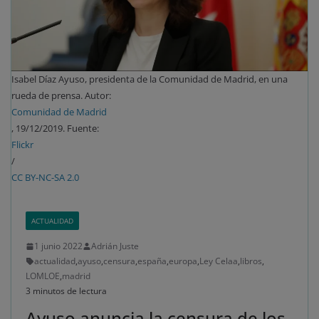
Isabel Díaz Ayuso, presidenta de la Comunidad de Madrid, en una
rueda de prensa. Autor:
Comunidad de Madrid
, 19/12/2019. Fuente:
Flickr
/
CC BY-NC-SA 2.0
ACTUALIDAD
1 junio 2022
Adrián Juste
actualidad
,
ayuso
,
censura
,
españa
,
europa
,
Ley Celaa
,
libros
,
LOMLOE
,
madrid
3 minutos de lectura
Ayuso anuncia la censura de los