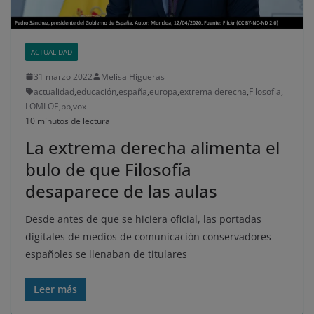
ACTUALIDAD
31 marzo 2022
Melisa Higueras
actualidad
,
educación
,
españa
,
europa
,
extrema derecha
,
Filosofia
,
LOMLOE
,
pp
,
vox
10 minutos de lectura
La extrema derecha alimenta el
bulo de que Filosofía
desaparece de las aulas
Desde antes de que se hiciera oficial, las portadas
digitales de medios de comunicación conservadores
españoles se llenaban de titulares
Leer más