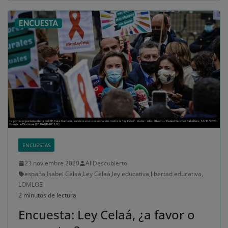
ENCUESTAS
23 noviembre 2020
Al Descubierto
españa
,
Isabel Celaá
,
Ley Celaá
,
ley educativa
,
libertad educativa
,
LOMLOE
2 minutos de lectura
Encuesta: Ley Celaá, ¿a favor o