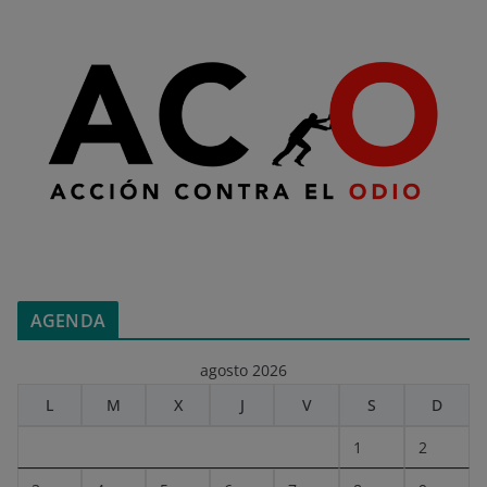
AGENDA
agosto 2026
L
M
X
J
V
S
D
1
2