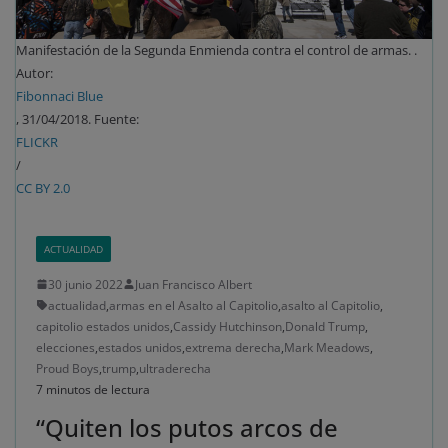
Manifestación de la Segunda Enmienda contra el control de armas. .
Autor:
Fibonnaci Blue
, 31/04/2018. Fuente:
FLICKR
/
CC BY 2.0
ACTUALIDAD
30 junio 2022
Juan Francisco Albert
actualidad
,
armas en el Asalto al Capitolio
,
asalto al Capitolio
,
capitolio estados unidos
,
Cassidy Hutchinson
,
Donald Trump
,
elecciones
,
estados unidos
,
extrema derecha
,
Mark Meadows
,
Proud Boys
,
trump
,
ultraderecha
7 minutos de lectura
“Quiten los putos arcos de