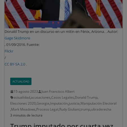
Donald Trump en un discurso en un mitin en Fénix, Arizona. . Autor:
Gage Skidmore
, 01/09/2016. Fuente:
Flickr
/
CC BY-SA 2.0 .
ACTUALIDAD
15 agosto 2023
Juan Francisco Albert
actualidad
,
acusaciones
,
Casos Legales
,
Donald Trump
,
Elecciones 2020
,
Georgia
,
Imputación
,
justicia
,
Manipulación Electoral
,
Mark Meadows
,
Proceso Legal
,
Rudy Giuliani
,
trump
,
ultraderecha
3 minutos de lectura
Trump imputado por cuarta vez,