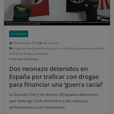
ACTUALIDAD
14 diciembre 2020
Adrián Juste
drogas
,
europa
,
guardia civil
,
guerra racial
,
nazis
,
neonazis
,
racismo
,
tráfico de drogas
,
xenofobia
4 minutos de lectura
Dos neonazis detenidos en
España por traficar con drogas
para financiar una ‘guerra racial’
La Guardia Civil y los Mossos d’Esquadra detuvieron
ayer domingo 13 de diciembre a dos neonazis
pertenecientes a un movimiento