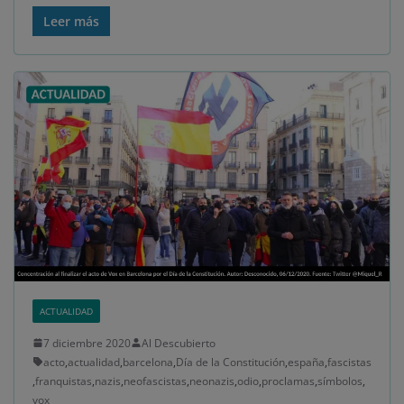
Leer más
ACTUALIDAD
7 diciembre 2020
Al Descubierto
acto
,
actualidad
,
barcelona
,
Día de la Constitución
,
españa
,
fascistas
,
franquistas
,
nazis
,
neofascistas
,
neonazis
,
odio
,
proclamas
,
símbolos
,
vox