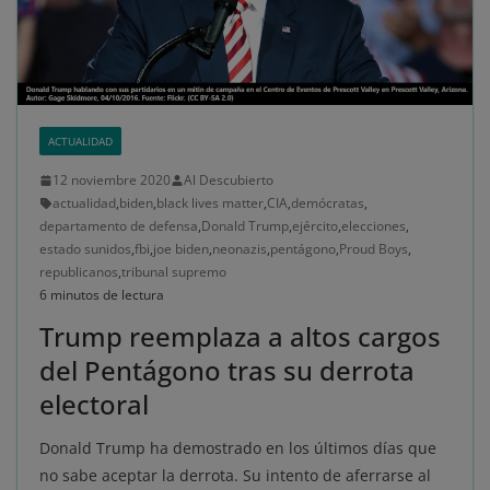
ACTUALIDAD
12 noviembre 2020
Al Descubierto
actualidad
,
biden
,
black lives matter
,
CIA
,
demócratas
,
departamento de defensa
,
Donald Trump
,
ejército
,
elecciones
,
estado sunidos
,
fbi
,
joe biden
,
neonazis
,
pentágono
,
Proud Boys
,
republicanos
,
tribunal supremo
6 minutos de lectura
Trump reemplaza a altos cargos
del Pentágono tras su derrota
electoral
Donald Trump ha demostrado en los últimos días que
no sabe aceptar la derrota. Su intento de aferrarse al