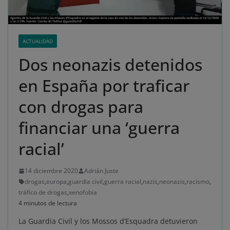
ACTUALIDAD
Dos neonazis detenidos
en España por traficar
con drogas para
financiar una ‘guerra
racial’
14 diciembre 2020
Adrián Juste
drogas
,
europa
,
guardia civil
,
guerra racial
,
nazis
,
neonazis
,
racismo
,
tráfico de drogas
,
xenofobia
4 minutos de lectura
La Guardia Civil y los Mossos d’Esquadra detuvieron