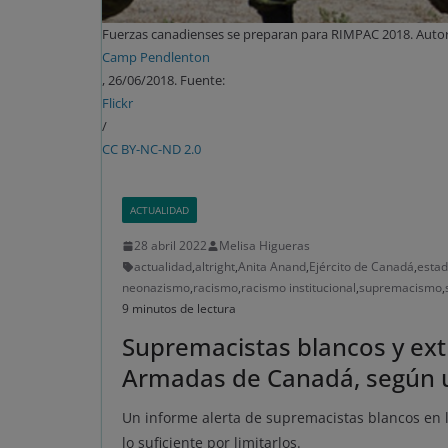
Fuerzas canadienses se preparan para RIMPAC 2018. Autor
Camp Pendlenton
, 26/06/2018. Fuente:
Flickr
/
CC BY-NC-ND 2.0
ACTUALIDAD
28 abril 2022
Melisa Higueras
actualidad
,
altright
,
Anita Anand
,
Ejército de Canadá
,
estad
neonazismo
,
racismo
,
racismo institucional
,
supremacismo
,
9 minutos de lectura
Supremacistas blancos y extr
Armadas de Canadá, según 
Un informe alerta de supremacistas blancos en 
lo suficiente por limitarlos.