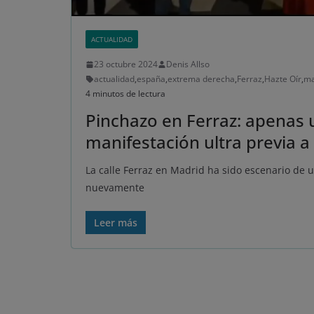
ACTUALIDAD
23 octubre 2024
Denis Allso
actualidad
,
españa
,
extrema derecha
,
Ferraz
,
Hazte Oír
,
ma
4 minutos de lectura
Pinchazo en Ferraz: apenas 
manifestación ultra previa 
La calle Ferraz en Madrid ha sido escenario de u
nuevamente
Leer más