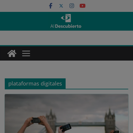
Saltar
al
contenido
plataformas digitales