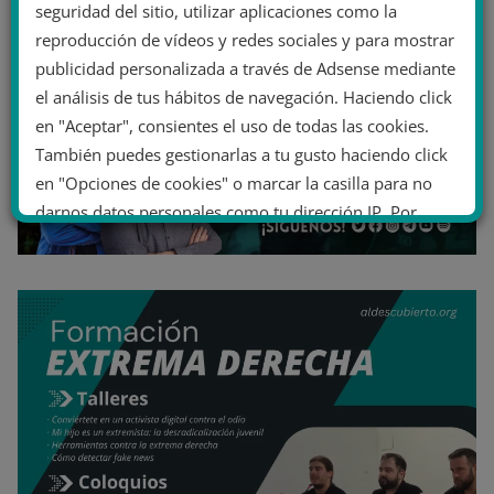
seguridad del sitio, utilizar aplicaciones como la
reproducción de vídeos y redes sociales y para mostrar
publicidad personalizada a través de Adsense mediante
el análisis de tus hábitos de navegación. Haciendo click
en "Aceptar", consientes el uso de todas las cookies.
También puedes gestionarlas a tu gusto haciendo click
en "Opciones de cookies" o marcar la casilla para no
darnos datos personales como tu dirección IP. Por
último, puedes leer nuestra Política de cookies.
No dar mi información personal
.
Opciones de cookies
Aceptar cookies
Rechazar cookies
Política de cookies