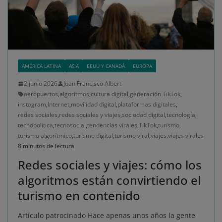
AMÉRICA LATINA
ASIA
EEUU Y CANADÁ
EUROPA
2 junio 2026
Juan Francisco Albert
aeropuertos
,
algoritmos
,
cultura digital
,
generación TikTok
,
instagram
,
Internet
,
movilidad digital
,
plataformas digitales
,
redes sociales
,
redes sociales y viajes
,
sociedad digital
,
tecnología
,
tecnopolitica
,
tecnosocial
,
tendencias virales
,
TikTok
,
turismo
,
turismo algorítmico
,
turismo digital
,
turismo viral
,
viajes
,
viajes virales
8 minutos de lectura
Redes sociales y viajes: cómo los
algoritmos están convirtiendo el
turismo en contenido
Artículo patrocinado Hace apenas unos años la gente