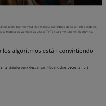
k
,
instagram
,
Internet
,
movilidad digital
,
plataformas digitales
,
redes sociales
,
itica
,
tecnosocial
,
tendencias virales
,
TikTok
,
turismo
,
turismo algorítmico
,
o los algoritmos están convirtiendo
 gente viajaba para descansar. Hoy muchas veces también