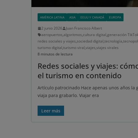
AMÉRICA LATINA
ASIA
EEUU Y CANADÁ
EUROPA
2 junio 2026
Juan Francisco Albert
aeropuertos
,
algoritmos
,
cultura digital
,
generación TikTo
redes sociales y viajes
,
sociedad digital
,
tecnología
,
tecnopol
turismo digital
,
turismo viral
,
viajes
,
viajes virales
8 minutos de lectura
Redes sociales y viajes: cóm
el turismo en contenido
Artículo patrocinado Hace apenas unos años la
viaja para grabarlo. Viajar era
Leer más