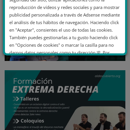
reproducción de vídeos y redes sociales y para mostrar
publicidad personalizada a través de Adsense mediante
el análisis de tus hábitos de navegación. Haciendo click
en "Aceptar", consientes el uso de todas las cookies.
También puedes gestionarlas a tu gusto haciendo click
en "Opciones de cookies" o marcar la casilla para no
darnos datos personales como tu dirección IP. Por
último, puedes leer nuestra Política de cookies.
No dar mi información personal
.
Opciones de cookies
Aceptar cookies
Rechazar cookies
Política de cookies