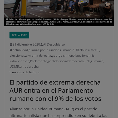
ACTUALIDAD
31 diciembre 2020
Al Descubierto
actualidad
,
alianza por la unidad rumana
,
AUR
,
claudiu tarziu
,
elecciones
,
extrema derecha
,
george simion
,
klaus iohannis
,
ludovic orban
,
Parlamento
,
partido socialdemócrata
,
PNL
,
rumanía
,
UDMR
,
ultraderecha
5 minutos de lectura
El partido de extrema derecha
AUR entra en el Parlamento
rumano con el 9% de los votos
Alianza por la Unidad Rumana (AUR) es el partido
ultranacionalista que ha sorprendido en su debut a las