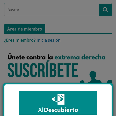
Área de miembro
¿Eres miembro?
Inicia sesión