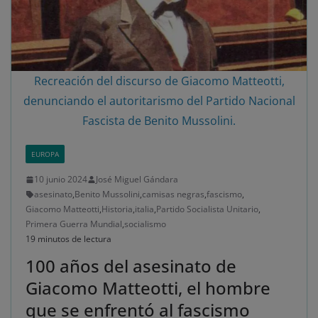
Recreación del discurso de Giacomo Matteotti,
denunciando el autoritarismo del Partido Nacional
Fascista de Benito Mussolini.
EUROPA
10 junio 2024
José Miguel Gándara
asesinato
,
Benito Mussolini
,
camisas negras
,
fascismo
,
Giacomo Matteotti
,
Historia
,
italia
,
Partido Socialista Unitario
,
Primera Guerra Mundial
,
socialismo
19 minutos de lectura
100 años del asesinato de
Giacomo Matteotti, el hombre
que se enfrentó al fascismo