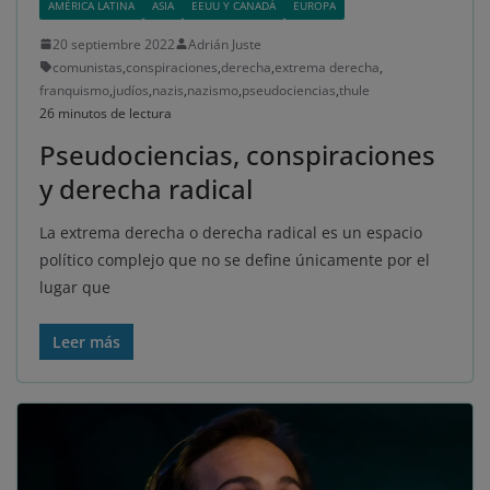
AMÉRICA LATINA
ASIA
EEUU Y CANADÁ
EUROPA
20 septiembre 2022
Adrián Juste
comunistas
,
conspiraciones
,
derecha
,
extrema derecha
,
franquismo
,
judíos
,
nazis
,
nazismo
,
pseudociencias
,
thule
26 minutos de lectura
Pseudociencias, conspiraciones
y derecha radical
La extrema derecha o derecha radical es un espacio
político complejo que no se define únicamente por el
lugar que
Leer más