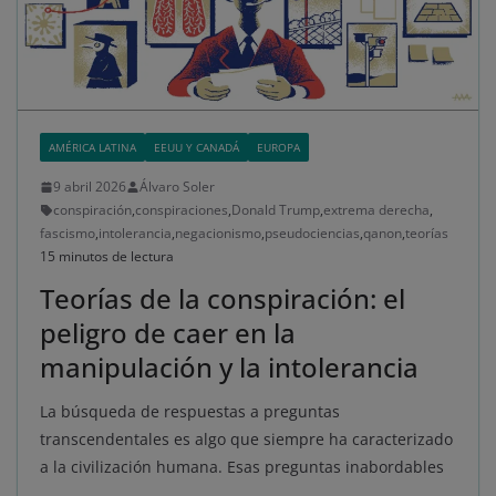
AMÉRICA LATINA
EEUU Y CANADÁ
EUROPA
9 abril 2026
Álvaro Soler
conspiración
,
conspiraciones
,
Donald Trump
,
extrema derecha
,
fascismo
,
intolerancia
,
negacionismo
,
pseudociencias
,
qanon
,
teorías
15 minutos de lectura
Teorías de la conspiración: el
peligro de caer en la
manipulación y la intolerancia
La búsqueda de respuestas a preguntas
transcendentales es algo que siempre ha caracterizado
a la civilización humana. Esas preguntas inabordables