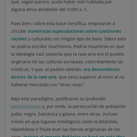
que, según parece, pudo haber sido hablada por
alguna etnia alrededor del 3.000 a. C.
Pues bien, sobre esta base científica, empezaron a
circular
numerosas especulaciones sobre cuestiones
raciales
y culturales sin ningún tipo de base. Sobre esto
se podría escribir muchísimo. Podría resumirse en que
la ideología nazi sostenía que la
raza aria
era el pueblo
originario de las culturas europeas, concretamente las
nórdicas. Y que, el pueblo alemán,
era descendiente
directo de la
raza aria
, que sería superior al resto al no
haberse mezclado con “otras razas”.
Bajo este paradigma, justificaron su profundo
antisemitismo
y, por ende, la persecución de población
judía, negra, balcánica y gitana, entre otras. Incluso
creían en que lugares mitológicos como la Atlántida,
Hiperbórea o Thule eran las tierras originarias de los
arios.
Incluso el Imperio Británico se basó en esta idea