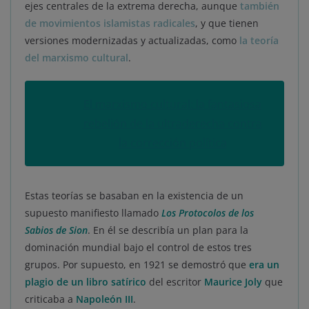
ejes centrales de la extrema derecha, aunque
también
de movimientos islamistas radicales
, y que tienen
versiones modernizadas y actualizadas, como
la teoría
del marxismo cultural
.
El marxismo cultural: la fantasiosa
rebelión de la ultraderecha contra
la corrección política
Estas teorías se basaban en la existencia de un
supuesto manifiesto llamado
Los Protocolos de los
Sabios de Sion
. En él se describía un plan para la
dominación mundial bajo el control de estos tres
grupos. Por supuesto, en 1921 se demostró que
era un
plagio de un libro satírico
del escritor
Maurice Joly
que
criticaba a
Napoleón III
.