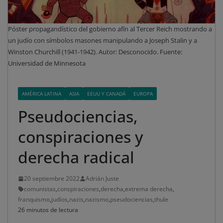
Póster propagandístico del gobierno afín al Tercer Reich mostrando a
un judío con símbolos masones manipulando a Joseph Stalin y a
Winston Churchill (1941-1942). Autor: Desconocido. Fuente:
Universidad de Minnesota
AMÉRICA LATINA
ASIA
EEUU Y CANADÁ
EUROPA
Pseudociencias,
conspiraciones y
derecha radical
20 septiembre 2022
Adrián Juste
comunistas
,
conspiraciones
,
derecha
,
extrema derecha
,
franquismo
,
judíos
,
nazis
,
nazismo
,
pseudociencias
,
thule
26 minutos de lectura