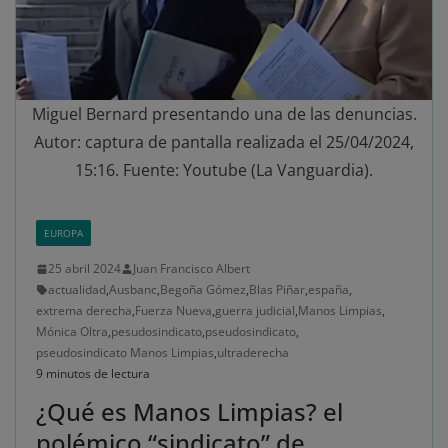
Miguel Bernard presentando una de las denuncias.
Autor: captura de pantalla realizada el 25/04/2024,
15:16. Fuente: Youtube (La Vanguardia).
EUROPA
25 abril 2024
Juan Francisco Albert
actualidad
,
Ausbanc
,
Begoña Gómez
,
Blas Piñar
,
españa
,
extrema derecha
,
Fuerza Nueva
,
guerra judicial
,
Manos Limpias
,
Mónica Oltra
,
pesudosindicato
,
pseudosindicato
,
pseudosindicato Manos Limpias
,
ultraderecha
9 minutos de lectura
¿Qué es Manos Limpias? el
polémico “sindicato” de