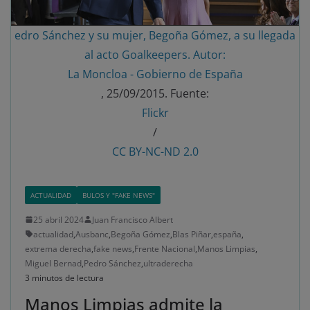
edro Sánchez y su mujer, Begoña Gómez, a su llegada
al acto Goalkeepers. Autor:
La Moncloa - Gobierno de España
, 25/09/2015. Fuente:
Flickr
/
CC BY-NC-ND 2.0
ACTUALIDAD
BULOS Y "FAKE NEWS"
25 abril 2024
Juan Francisco Albert
actualidad
,
Ausbanc
,
Begoña Gómez
,
Blas Piñar
,
españa
,
extrema derecha
,
fake news
,
Frente Nacional
,
Manos Limpias
,
Miguel Bernad
,
Pedro Sánchez
,
ultraderecha
3 minutos de lectura
Manos Limpias admite la