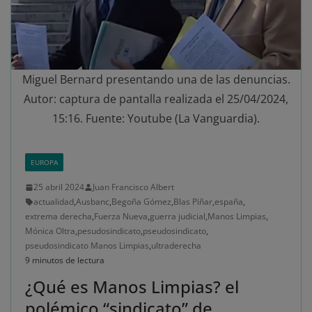
Miguel Bernard presentando una de las denuncias.
Autor: captura de pantalla realizada el 25/04/2024,
15:16. Fuente: Youtube (La Vanguardia).
EUROPA
25 abril 2024
Juan Francisco Albert
actualidad
,
Ausbanc
,
Begoña Gómez
,
Blas Piñar
,
españa
,
extrema derecha
,
Fuerza Nueva
,
guerra judicial
,
Manos Limpias
,
Mónica Oltra
,
pesudosindicato
,
pseudosindicato
,
pseudosindicato Manos Limpias
,
ultraderecha
9 minutos de lectura
¿Qué es Manos Limpias? el
polémico “sindicato” de