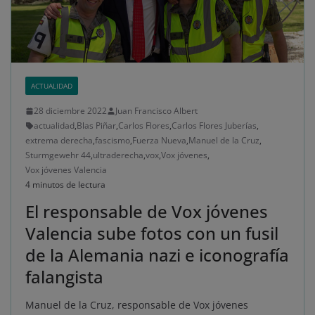
ACTUALIDAD
28 diciembre 2022
Juan Francisco Albert
actualidad
,
Blas Piñar
,
Carlos Flores
,
Carlos Flores Juberías
,
extrema derecha
,
fascismo
,
Fuerza Nueva
,
Manuel de la Cruz
,
Sturmgewehr 44
,
ultraderecha
,
vox
,
Vox jóvenes
,
Vox jóvenes Valencia
4 minutos de lectura
El responsable de Vox jóvenes
Valencia sube fotos con un fusil
de la Alemania nazi e iconografía
falangista
Manuel de la Cruz, responsable de Vox jóvenes