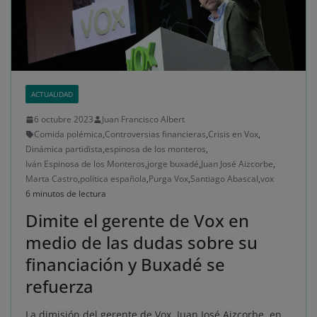
ACTUALIDAD
6 octubre 2023
Juan Francisco Albert
Comida polémica
,
Controversias financieras
,
Crisis en Vox
,
Dinámica partidista
,
espinosa de los monteros
,
Iván Espinosa de los Monteros
,
jorge buxadé
,
Juan José Aizcorbe
,
Marta Castro
,
política española
,
Purga Vox
,
Santiago Abascal
,
vox
6 minutos de lectura
Dimite el gerente de Vox en
medio de las dudas sobre su
financiación y Buxadé se
refuerza
La dimisión del gerente de Vox, Juan José Aizcorbe, en