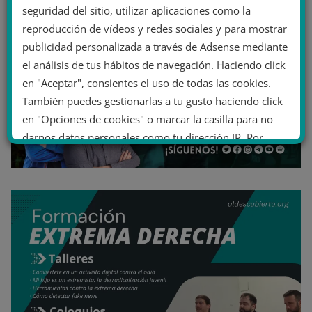
seguridad del sitio, utilizar aplicaciones como la
reproducción de vídeos y redes sociales y para mostrar
publicidad personalizada a través de Adsense mediante
el análisis de tus hábitos de navegación. Haciendo click
en "Aceptar", consientes el uso de todas las cookies.
También puedes gestionarlas a tu gusto haciendo click
en "Opciones de cookies" o marcar la casilla para no
darnos datos personales como tu dirección IP. Por
último, puedes leer nuestra Política de cookies.
No dar mi información personal
.
Opciones de cookies
Aceptar cookies
Rechazar cookies
Política de cookies