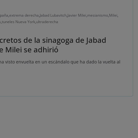
paña
,
extrema derecha
,
Jabad Lubavitch
,
Javier Milei
,
mesianismo
,
Milei
,
s
,
tuneles Nueva York
,
ultraderecha
cretos de la sinagoga de Jabad
 Milei se adhirió
ha visto envuelta en un escándalo que ha dado la vuelta al