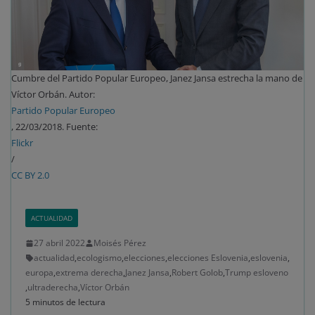
Cumbre del Partido Popular Europeo, Janez Jansa estrecha la mano de
Víctor Orbán. Autor:
Partido Popular Europeo
, 22/03/2018. Fuente:
Flickr
/
CC BY 2.0
ACTUALIDAD
27 abril 2022
Moisés Pérez
actualidad
,
ecologismo
,
elecciones
,
elecciones Eslovenia
,
eslovenia
,
europa
,
extrema derecha
,
Janez Jansa
,
Robert Golob
,
Trump esloveno
,
ultraderecha
,
Víctor Orbán
5 minutos de lectura