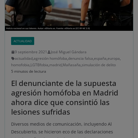
ACTUALIDAD
9 septiembre 2021
José Miguel Gándara
actualidad
,
agresión homófoba
,
denuncia falsa
,
españa
,
europa
,
homofobia
,
LGTBfobia
,
madrid
,
Mañasaña
,
simulación de delito
5 minutos de lectura
El denunciante de la supuesta
agresión homófoba en Madrid
ahora dice que consintió las
lesiones sufridas
Diversos medios de comunicación, incluyendo Al
Descubierto, se hicieron eco de las declaraciones