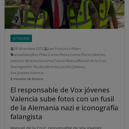
ACTUALIDAD
28 diciembre 2022
Juan Francisco Albert
actualidad
,
Blas Piñar
,
Carlos Flores
,
Carlos Flores Juberías
,
extrema derecha
,
fascismo
,
Fuerza Nueva
,
Manuel de la Cruz
,
Sturmgewehr 44
,
ultraderecha
,
vox
,
Vox jóvenes
,
Vox jóvenes Valencia
4 minutos de lectura
El responsable de Vox jóvenes
Valencia sube fotos con un fusil
de la Alemania nazi e iconografía
falangista
Manuel de la Cruz, responsable de Vox jóvenes