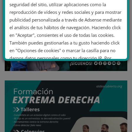
seguridad del sitio, utilizar aplicaciones como la
reproducción de vídeos y redes sociales y para mostrar
publicidad personalizada a través de Adsense mediante
el análisis de tus hábitos de navegación. Haciendo click
en "Aceptar", consientes el uso de todas las cookies.
También puedes gestionarlas a tu gusto haciendo click
en "Opciones de cookies" o marcar la casilla para no
darnos datos personales como tu dirección IP. Por
último, puedes leer nuestra Política de cookies.
No dar mi información personal
.
Opciones de cookies
Aceptar cookies
Rechazar cookies
Política de cookies