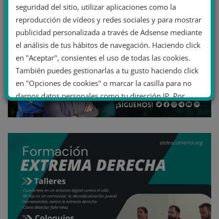
seguridad del sitio, utilizar aplicaciones como la
reproducción de vídeos y redes sociales y para mostrar
publicidad personalizada a través de Adsense mediante
el análisis de tus hábitos de navegación. Haciendo click
en "Aceptar", consientes el uso de todas las cookies.
También puedes gestionarlas a tu gusto haciendo click
en "Opciones de cookies" o marcar la casilla para no
darnos datos personales como tu dirección IP. Por
último, puedes leer nuestra Política de cookies.
No dar mi información personal
.
Opciones de cookies
Aceptar cookies
Rechazar cookies
Política de cookies