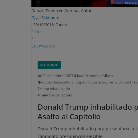
Donald Trump en Arizona . Autor:
Gage Skidmore
, 30/10/2016. Fuente:
Flickr
/
CC BY-SA 2.0 .
ACTUALIDAD
20 diciembre 2023
Juan Francisco Albert
actualidad
,
asalto al Capitolio
,
Corte Suprema
,
Donald Tr
Trump inhabilitado
4 minutos de lectura
Donald Trump inhabilitado pa
Asalto al Capitolio
Donald Trump inhabilitado para presentarse a la
candidato presidencial elegible.