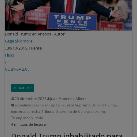
Donald Trump en Arizona . Autor:
Gage Skidmore
, 30/10/2016. Fuente:
Flickr
/
CC BY-SA 2.0 .
ACTUALIDAD
20 diciembre 2023
Juan Francisco Albert
actualidad
,
asalto al Capitolio
,
Corte Suprema
,
Donald Trump
,
extrema derecha
,
Tribunal Supremo de Colorado
,
trump
,
Trump inhabilitado
4 minutos de lectura
Donald Trump inhabilitado para