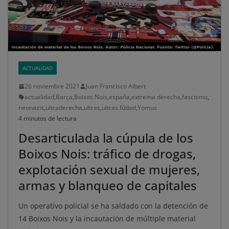
ACTUALIDAD
26 noviembre 2021
Juan Francisco Albert
actualidad
,
Barça
,
Boixos Nois
,
españa
,
extrema derecha
,
fascismo
,
neonazis
,
ultraderecha
,
ultras
,
ultras fútbol
,
Yomus
4 minutos de lectura
Desarticulada la cúpula de los
Boixos Nois: tráfico de drogas,
explotación sexual de mujeres,
armas y blanqueo de capitales
Un operativo policial se ha saldado con la detención de
14 Boixos Nois y la incautación de múltiple material