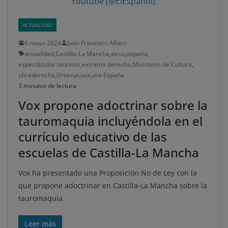
Youtube (@ElEspañol).
ACTUALIDAD
6 mayo 2024
Juan Francisco Albert
actualidad
,
Castilla-La Mancha
,
eeuu
,
españa
,
espectáculos taurinos
,
extrema derecha
,
Ministerio de Cultura
,
ultraderecha
,
Urtasun
,
vox
,
vox España
3 minutos de lectura
Vox propone adoctrinar sobre la
tauromaquia incluyéndola en el
currículo educativo de las
escuelas de Castilla-La Mancha
Vox ha presentado una Proposición No de Ley con la
que propone adoctrinar en Castilla-La Mancha sobre la
tauromaquia.
Leer más