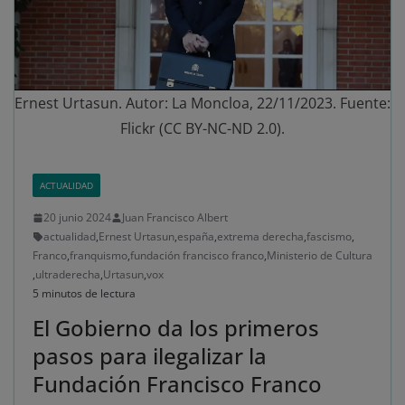
Ernest Urtasun. Autor: La Moncloa, 22/11/2023. Fuente:
Flickr (CC BY-NC-ND 2.0).
ACTUALIDAD
20 junio 2024
Juan Francisco Albert
actualidad
,
Ernest Urtasun
,
españa
,
extrema derecha
,
fascismo
,
Franco
,
franquismo
,
fundación francisco franco
,
Ministerio de Cultura
,
ultraderecha
,
Urtasun
,
vox
5 minutos de lectura
El Gobierno da los primeros
pasos para ilegalizar la
Fundación Francisco Franco