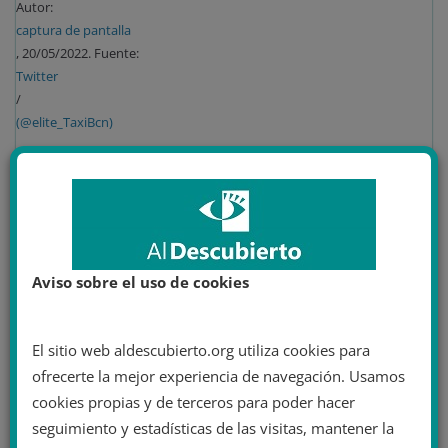
Autor:
captura de pantalla
, 20/05/2022. Fuente:
Twitter
/
(@elite_TaxiBcn)
ACTUALIDAD
20 mayo 2022
Juan Francisco Albert
actualidad
,
Élite Taxi
,
españa
,
extrema derecha
,
fascismo
,
huelga del taxi
,
taxistas en huelga
,
Tito Álvarez
,
ultraderecha
,
vox
,
Aviso sobre el uso de cookies
vox España
6 minutos de lectura
“No nos sentamos con
El sitio web aldescubierto.org utiliza cookies para
fascistas”: los taxistas en huelga
ofrecerte la mejor experiencia de navegación. Usamos
se niegan a reunirse con Vox
cookies propias y de terceros para poder hacer
seguimiento y estadísticas de las visitas, mantener la
El sector del taxi ha protagonizado una gran huelga en