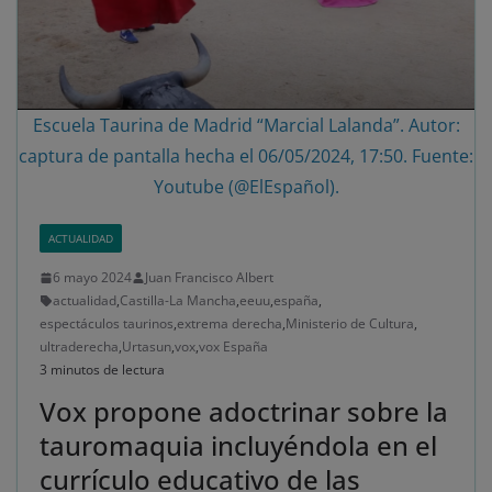
Escuela Taurina de Madrid “Marcial Lalanda”. Autor:
captura de pantalla hecha el 06/05/2024, 17:50. Fuente:
Youtube (@ElEspañol).
ACTUALIDAD
6 mayo 2024
Juan Francisco Albert
actualidad
,
Castilla-La Mancha
,
eeuu
,
españa
,
espectáculos taurinos
,
extrema derecha
,
Ministerio de Cultura
,
ultraderecha
,
Urtasun
,
vox
,
vox España
3 minutos de lectura
Vox propone adoctrinar sobre la
tauromaquia incluyéndola en el
currículo educativo de las