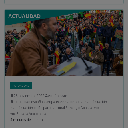
ACTUALIDAD
28 noviembre 2022
Adrián Juste
actualidad
,
españa
,
europa
,
extrema derecha
,
manifestación
,
manifestación colón
,
paro patronal
,
Santiago Abascal
,
vox
,
vox España
,
Vox pincha
5 minutos de lectura