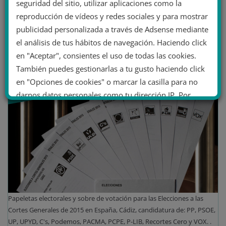
seguridad del sitio, utilizar aplicaciones como la
Barcelona. Los taxistas en huelga se niegan a reunirse
reproducción de vídeos y redes sociales y para mostrar
con Vox.
publicidad personalizada a través de Adsense mediante
el análisis de tus hábitos de navegación. Haciendo click
Leer más
en "Aceptar", consientes el uso de todas las cookies.
También puedes gestionarlas a tu gusto haciendo click
en "Opciones de cookies" o marcar la casilla para no
darnos datos personales como tu dirección IP. Por
último, puedes leer nuestra Política de cookies.
No dar mi información personal
.
Opciones de cookies
Aceptar cookies
Rechazar cookies
Política de cookies
Papeletas electorales y sobre de votación para las Elecciones a las
Cortes Generales de 2015 en España, Cádiz, candidatura de: PP, PSOE,
UP, UPYD, C's, Podemos, PACMA, PCPE, P-LIB, Recortes Cero y VOX. .