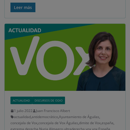
Leer más
ACTUALIDAD
DISCURSOS DE ODIO
1 julio 2022
Juan Francisco Albert
actualidad
,
antidemocrático
,
Ayuntamiento de Águilas
,
concejala de Vox
,
concejala de Vox Águilas
,
dimite de Vox
,
españa
,
extrema derecha
,
Nuria Almagro
,
ultraderecha
,
vox
,
vox España
,