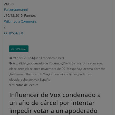
Autor:
Falconaumanni
, 10/12/2015. Fuente:
Wikimedia Commons
/
CC BY-SA 3.0
ACTUALIDAD
29 abril 2022
Juan Francisco Albert
actualidad
,
apoderado de Podemos
,
David Santos
,
Dni caducado
,
elecciones
,
elecciones noviembre de 2019
,
españa
,
extrema derecha
,
fascismo
,
influencer de Vox
,
influencers políticos
,
podemos
,
ultraderecha
,
vox
,
vox España
5 minutos de lectura
Influencer de Vox condenado a
un año de cárcel por intentar
impedir votar a un apoderado