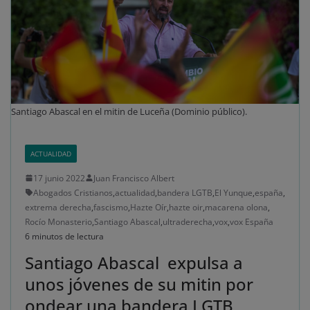
Santiago Abascal en el mitin de Luceña (Dominio público).
ACTUALIDAD
17 junio 2022
Juan Francisco Albert
Abogados Cristianos
,
actualidad
,
bandera LGTB
,
El Yunque
,
españa
,
extrema derecha
,
fascismo
,
Hazte Oír
,
hazte oir
,
macarena olona
,
Rocío Monasterio
,
Santiago Abascal
,
ultraderecha
,
vox
,
vox España
6 minutos de lectura
Santiago Abascal expulsa a
unos jóvenes de su mitin por
ondear una bandera LGTB