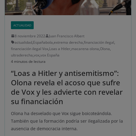
ACTUALIDAD
8 noviembre 2022
Juan Francisco Albert
actualidad
,
Españabola
,
extrema derecha
,
financiación ilegal
,
financiación ilegal Vox
,
Loas a Hitler
,
macarena olona
,
Olona
,
ultraderecha
,
vox
,
vox España
4 minutos de lectura
“Loas a Hitler y antisemitismo”:
Olona revela el acoso que sufre
de Vox y les advierte con revelar
su financiación
Olona ha desvelado que Vox sigue boicoteándola.
También que la formación podría ser ilegalizada por la
ausencia de democracia interna.