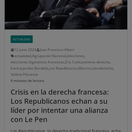
ACTUALIDAD
12 junio 2024
Juan Francisco Albert
actualidad
,
Agrupación Nacional
,
elecciones
,
elecciones legislativas francesas
,
Éric Ciotti
,
extrema derecha
,
francia
,
Jordan Bardella
,
Los Republicanos
,
Macron
,
ultraderecha
,
Valérie Pécresse
4 minutos de lectura
Crisis en la derecha francesa:
Los Republicanos echan a su
líder por intentar una alianza
con Le Pen
Los Republicanos, la derecha tradicional francesa, echa