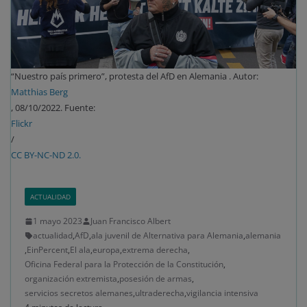
“Nuestro país primero”, protesta del AfD en Alemania . Autor:
Matthias Berg
, 08/10/2022. Fuente:
Flickr
/
CC BY-NC-ND 2.0.
ACTUALIDAD
1 mayo 2023
Juan Francisco Albert
actualidad
,
AfD
,
ala juvenil de Alternativa para Alemania
,
alemania
,
EinPercent
,
El ala
,
europa
,
extrema derecha
,
Oficina Federal para la Protección de la Constitución
,
organización extremista
,
posesión de armas
,
servicios secretos alemanes
,
ultraderecha
,
vigilancia intensiva