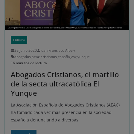
EUROPA
29 junio 2020
Juan Francisco Albert
abogados
,
aeac
,
cristianos
,
españa
,
vox
,
yunque
16 minutos de lectura
Abogados Cristianos, el martillo
de la secta ultracatólica El
Yunque
La Asociación Española de Abogados Cristianos (AEAC)
ha tomado cada vez más presencia en la sociedad
española denunciando a diversas