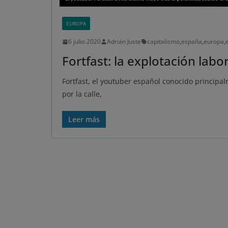
EUROPA
6 julio 2020
Adrián Juste
capitalismo
,
españa
,
europa
,
Fortfast: la explotación labor
Fortfast, el youtuber español conocido principal
por la calle,
Leer más