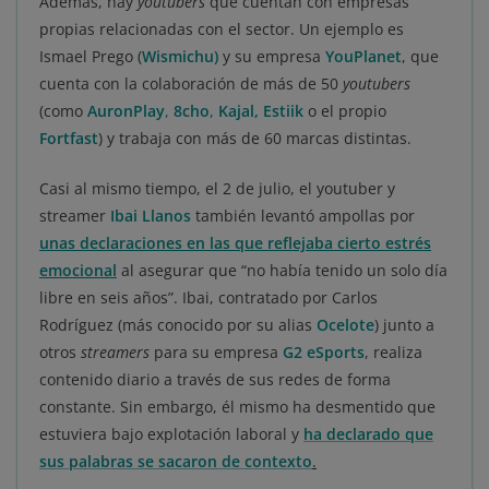
Además, hay
youtubers
que cuentan con empresas
propias relacionadas con el sector. Un ejemplo es
Ismael Prego (
Wismichu
)
y su empresa
YouPlanet
, que
cuenta con la colaboración de más de 50
youtubers
(como
AuronPlay
,
8cho
,
Kajal, Estiik
o el propio
Fortfast
) y trabaja con más de 60 marcas distintas.
Casi al mismo tiempo, el 2 de julio, el youtuber y
streamer
Ibai Llanos
también levantó ampollas por
unas declaraciones en las que reflejaba cierto estrés
emocional
al asegurar que “no había tenido un solo día
libre en seis años”. Ibai, contratado por Carlos
Rodríguez (más conocido por su alias
Ocelote
) junto a
otros
streamers
para su empresa
G2 eSports
, realiza
contenido diario a través de sus redes de forma
constante. Sin embargo, él mismo ha desmentido que
estuviera bajo explotación laboral y
ha declarado que
sus palabras se sacaron de contexto
.