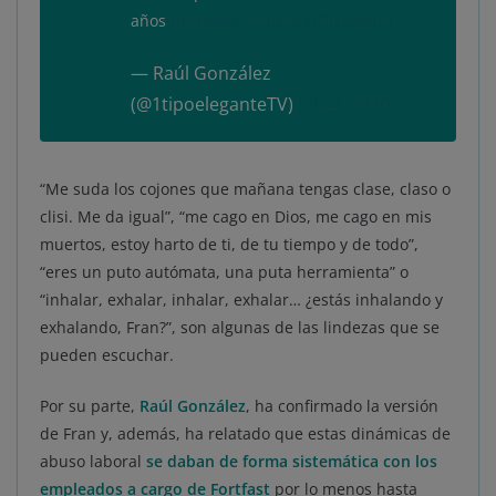
años
pic.twitter.com/DPuOfcN8mm
— Raúl González
(@1tipoeleganteTV)
July 4, 2020
“Me suda los cojones que mañana tengas clase, claso o
clisi. Me da igual”, “me cago en Dios, me cago en mis
muertos, estoy harto de ti, de tu tiempo y de todo”,
“eres un puto autómata, una puta herramienta” o
“inhalar, exhalar, inhalar, exhalar… ¿estás inhalando y
exhalando, Fran?”, son algunas de las lindezas que se
pueden escuchar.
Por su parte,
Raúl González
, ha confirmado la versión
de Fran y, además, ha relatado que estas dinámicas de
abuso laboral
se daban de forma sistemática con los
empleados a cargo de Fortfast
por lo menos hasta