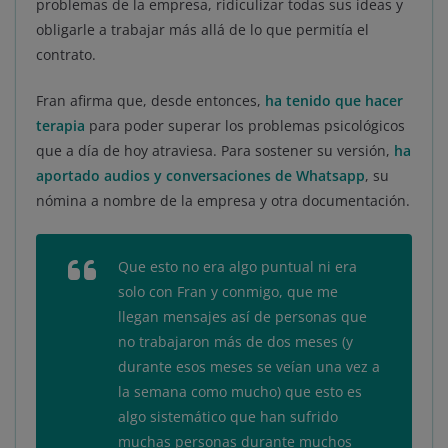
problemas de la empresa, ridiculizar todas sus ideas y
obligarle a trabajar más allá de lo que permitía el
contrato.
Fran afirma que, desde entonces,
ha tenido que hacer
terapia
para poder superar los problemas psicológicos
que a día de hoy atraviesa. Para sostener su versión,
ha
aportado audios y conversaciones de Whatsapp
, su
nómina a nombre de la empresa y otra documentación.
Que esto no era algo puntual ni era
solo con Fran y conmigo, que me
llegan mensajes así de personas que
no trabajaron más de dos meses (y
durante esos meses se veían una vez a
la semana como mucho) que esto es
algo sistemático que han sufrido
muchas personas durante muchos