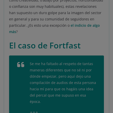
como creatividad, trabajo por proyectos, horizontalidad
o confianza son muy habituales), estas revelaciones
han supuesto un duro golpe para la imagen del sector
en general y para su comunidad de seguidores en
particular. ¿Es esto una excepción o
el indicio de algo
más
?
El caso de Fortfast
Se me ha faltado al respeto de tantas
maneras diferentes que no sé ni por
dónde empezar, pero aquí dejo una
compilación de audios de esta persona
hacia mí para que os hagáis una idea
del percal que me supuso en esa
época.