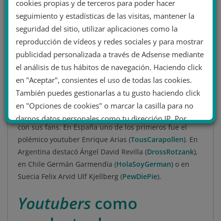
cookies propias y de terceros para poder hacer
sucedió en 2010 con el caso de Jessica Slaugther
seguimiento y estadísticas de las visitas, mantener la
(
KerliGirl13
), una niña de 13 años que
fue también
seguridad del sitio, utilizar aplicaciones como la
acosada en Internet
como reacción a varios vídeos
reproducción de vídeos y redes sociales y para mostrar
polémicos.
publicidad personalizada a través de Adsense mediante
No obstante, es desde 2010 cuando aparece la palabra
el análisis de tus hábitos de navegación. Haciendo click
influencer.
Personas a priori sencillas, comienzan a
en "Aceptar", consientes el uso de todas las cookies.
hacerse con comunidades grandes de seguidores
También puedes gestionarlas a tu gusto haciendo click
gracias al material compartido en YouTube y otras
en "Opciones de cookies" o marcar la casilla para no
redes sociales y e incluso hacen “quedadas” masivas
darnos datos personales como tu dirección IP. Por
con sus fans. En España uno de los primeros fue el
último, puedes leer nuestra Política de cookies.
polémico youtuber Enrique Arias (
TousCarapollen
). En
Argentina destacó Ángel David Revilla (
DrossRotzank
),
en Chile Germán Garmendia (
HolaSoyGerman
) o en
No dar mi información personal
Suecia Felix Arvid Ulf Kjellberg (
PewDiePie
).
.
Opciones de cookies
Aceptar cookies
Youtubers
como
Rechazar cookies
Política de cookies