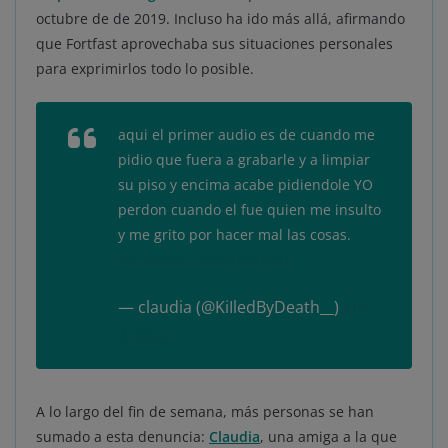
octubre de de 2019. Incluso ha ido más allá, afirmando
que Fortfast aprovechaba sus situaciones personales
para exprimirlos todo lo posible.
aqui el primer audio es de cuando me
pidio que fuera a grabarle y a limpiar
su piso y encima acabe pidiendole YO
perdon cuando el fue quien me insulto
y me grito por hacer mal las cosas.
pic.twitter.com/POvti4VJzG
— claudia (@KiIledByDeath__)
July
3, 2020
A lo largo del fin de semana, más personas se han
sumado a esta denuncia:
Claudia
, una amiga a la que