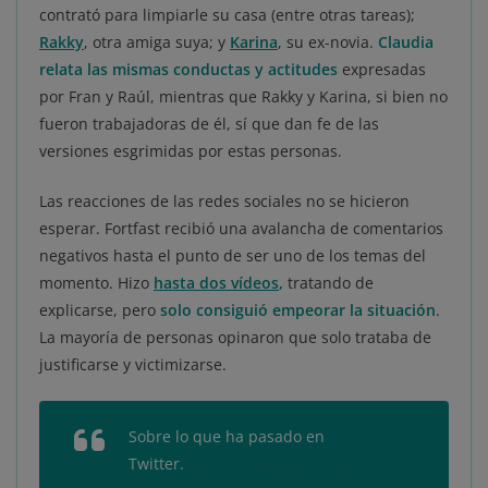
contrató para limpiarle su casa (entre otras tareas);
Rakky
, otra amiga suya; y
Karina
, su ex-novia.
Claudia
relata las mismas conductas y actitudes
expresadas
por Fran y Raúl, mientras que Rakky y Karina, si bien no
fueron trabajadoras de él, sí que dan fe de las
versiones esgrimidas por estas personas.
Las reacciones de las redes sociales no se hicieron
esperar. Fortfast recibió una avalancha de comentarios
negativos hasta el punto de ser uno de los temas del
momento. Hizo
hasta dos vídeos
,
tratando de
explicarse, pero
solo consiguió empeorar la situación
.
La mayoría de personas opinaron que solo trataba de
justificarse y victimizarse.
Sobre lo que ha pasado en
Twitter.
https://t.co/qGH3PIHd0i