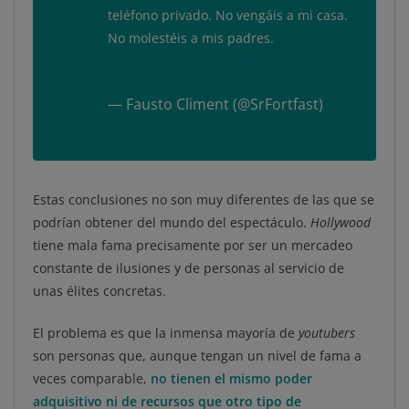
teléfono privado. No vengáis a mi casa.
No molestéis a mis padres.
pic.twitter.com/AFS3OwFQnK
— Fausto Climent (@SrFortfast)
July 4, 2020
Estas conclusiones no son muy diferentes de las que se
podrían obtener del mundo del espectáculo.
Hollywood
tiene mala fama precisamente por ser un mercadeo
constante de ilusiones y de personas al servicio de
unas élites concretas.
El problema es que la inmensa mayoría de
youtubers
son personas que, aunque tengan un nivel de fama a
veces comparable,
no tienen el mismo poder
adquisitivo ni de recursos que otro tipo de