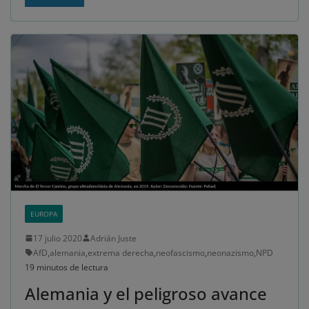
EUROPA
17 julio 2020
Adrián Juste
AfD
,
alemania
,
extrema derecha
,
neofascismo
,
neonazismo
,
NPD
19 minutos de lectura
Alemania y el peligroso avance