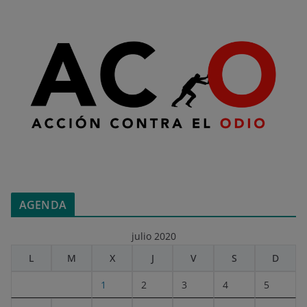
AGENDA
julio 2020
L
M
X
J
V
S
D
1
2
3
4
5