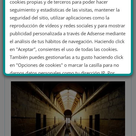
cookies propias y de terceros para poder hacer
espontánea de los presos
sin agresiones contra los
seguimiento y estadísticas de las visitas, mantener la
trabajadores
. En general, los internos han entendido la
seguridad del sitio, utilizar aplicaciones como la
difícil situación generalizada en todo el país y las
reproducción de vídeos y redes sociales y para mostrar
medidas implantadas por el gobierno de coalición
publicidad personalizada a través de Adsense mediante
presidido por
Pedro Sánchez
para contrarrestar la
el análisis de tus hábitos de navegación. Haciendo click
ausencia de contacto físico con el exterior han
en "Aceptar", consientes el uso de todas las cookies.
funcionado.
También puedes gestionarlas a tu gusto haciendo click
Incertidumbre en la ‘Nueva
en "Opciones de cookies" o marcar la casilla para no
Normalidad’
darnos datos personales como tu dirección IP. Por
último, puedes leer nuestra Política de cookies.
No dar mi información personal
.
Opciones de cookies
Aceptar cookies
Rechazar cookies
Política de cookies