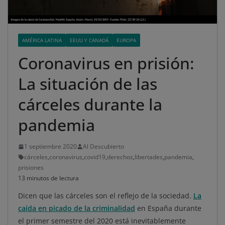
AMÉRICA LATINA
EEUU Y CANADÁ
EUROPA
Coronavirus en prisión:
La situación de las
cárceles durante la
pandemia
1 septiembre 2020
Al Descubierto
cárceles
,
coronavirus
,
covid19
,
derechos
,
libertades
,
pandemia
,
prisiones
13 minutos de lectura
Dicen que las cárceles son el reflejo de la sociedad.
La
caída en picado de la criminalidad
en España durante
el primer semestre del 2020 está inevitablemente