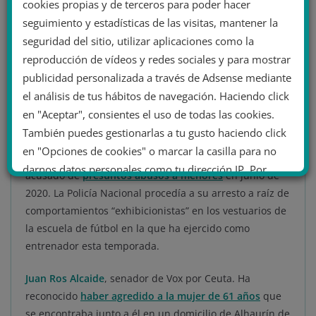
cookies propias y de terceros para poder hacer
Antonio Garrido,
de
Vox de Algeciras, mayo de 2020.
seguimiento y estadísticas de las visitas, mantener la
Jorge Domínguez le ha denunciado en el Juzgado de
seguridad del sitio, utilizar aplicaciones como la
Guardia de Algeciras y en el Tribunal de Cuentas
por
reproducción de vídeos y redes sociales y para mostrar
desfalco económico
y presunta apropiación indebida
publicidad personalizada a través de Adsense mediante
de una serie de donaciones aportadas por afiliados y
el análisis de tus hábitos de navegación. Haciendo click
simpatizantes.
en "Aceptar", consientes el uso de todas las cookies.
También puedes gestionarlas a tu gusto haciendo click
Manuel Josué Castillo
, candidato de Vox a la Alcaldía en
en "Opciones de cookies" o marcar la casilla para no
Villafranca de los Caballeros (Toledo) ha sido detenido
darnos datos personales como tu dirección IP. Por
acusado de
presuntos abusos a menores
en junio de
último, puedes leer nuestra Política de cookies.
2020. La Policía Nacional procedía a su arresto a raíz de
comportamientos “exhibicionistas” en los vestuarios de
la escuela de fútbol en la que ha ejercido como
No dar mi información personal
entrenador esta temporada.
.
Opciones de cookies
Aceptar cookies
Juan Ros Alcaide
, senador de Vox por Ceuta. Ha
reconocido
haber agredido a la mujer de 61 años
que
Rechazar cookies
Política de cookies
se encontraba junto a él en un domicilio de Alhaurín de