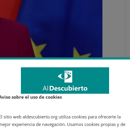
con Vladimir Putin. Autor: Oficina Ejecutiva
2020. Fuente: Kremlin.ru. (CC BY 4.0).
 precio
. En una conferencia de prensa previa a la cumbre, el
aba: “Quiero saber qué piensa el Parlamento al respecto, y
Aviso sobre el uso de cookies
ompromiso no limita el funcionamiento legal y el alcance
o con los desembolsos presupuestarios de la UE”.
El sitio web aldescubierto.org utiliza cookies para ofrecerte la
o de derecho deberían ser tenidas en consideración de forma
mejor experiencia de navegación. Usamos cookies propias y de
estionaban el mecanismo ante el
Tribunal de Justicia de la