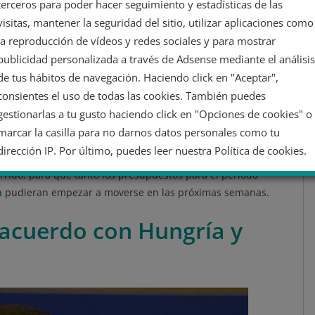
terceros para poder hacer seguimiento y estadísticas de las
 debería ser posible tener en cuenta las violaciones que
visitas, mantener la seguridad del sitio, utilizar aplicaciones como
s previos.
la reproducción de vídeos y redes sociales y para mostrar
ha afirmado en su llegada a la cumbre que “en los últimos
publicidad personalizada a través de Adsense mediante el análisis
ar las dificultades que teníamos y encontrar una solución a
de tus hábitos de navegación. Haciendo click en "Aceptar",
smo tiempo, por supuesto, para preservar el mecanismo de
consientes el uso de todas las cookies. También puedes
emos negociado con el Parlamento Europeo”.
gestionarlas a tu gusto haciendo click en "Opciones de cookies" o
marcar la casilla para no darnos datos personales como tu
ido más contundente asegurando que “se ha producido un
dirección IP. Por último, puedes leer nuestra Política de cookies.
e Derecho”. Además, esperaba concretar el compromiso en
rrido, para que tanto los presupuestos para el período
n
pudieran empezar a moverse en las próximas semanas.
No dar mi información personal
 acuerdo con Hungría y
Opciones de cookies
Aceptar cookies
Rechazar cookies
Política de cookies