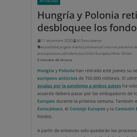
ACTUALIDAD
Hungría y Polonia ret
desbloquee los fondos
11 diciembre 2020
Al Descubierto
actualidad
,
angela merkel
,
emmanuel macron
,
extrema d
presupuestos
,
ultraderecha
,
Unión Europea
,
Viktor Orbán
6 minutos de lectura
Hungría
y
Polonia
han retirado este jueves su v
europeos anticrisis
de 750.000 millones. El ult
ayudas por la pandemia a ambos países
ha sido
acuerdo deberá pasar por los embajadores de los
Europeo
durante la próxima semana. También ent
Eurocámara
, el
Consejo Europeo
y la
Comisión 
fondos.
A partir de entonces solo quedarán los procesos 