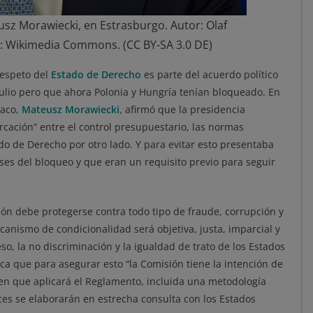
usz Morawiecki, en Estrasburgo. Autor: Olaf
e: Wikimedia Commons. (CC BY-SA 3.0 DE)
respeto del
Estado de Derecho
es parte del acuerdo político
ulio pero que ahora Polonia y Hungría tenían bloqueado. En
laco,
Mateusz Morawiecki
, afirmó que la presidencia
cación” entre el control presupuestario, las normas
ado de Derecho por otro lado. Y para evitar esto presentaba
es del bloqueo y que eran un requisito previo para seguir
ión debe protegerse contra todo tipo de fraude, corrupción y
ecanismo de condicionalidad será objetiva, justa, imparcial y
o, la no discriminación y la igualdad de trato de los Estados
ca que para asegurar esto “la Comisión tiene la intención de
a en que aplicará el Reglamento, incluida una metodología
ices se elaborarán en estrecha consulta con los Estados