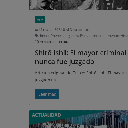
ASIA
15 marzo 2021
Al Descubierto
china
,
crímenes de guerra
,
Escuadrón
,
experimentos
,
Hist
10 minutos de lectura
Shirō Ishii: El mayor crimina
nunca fue juzgado
Artículo original de Eulixe: Shirō Ishii: El mayo
juzgado En
Leer más