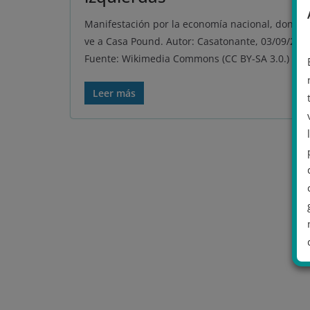
Manifestación por la economía nacional, donde 
ve a Casa Pound. Autor: Casatonante, 03/09/201
Fuente: Wikimedia Commons (CC BY-SA 3.0.)
Leer más
.