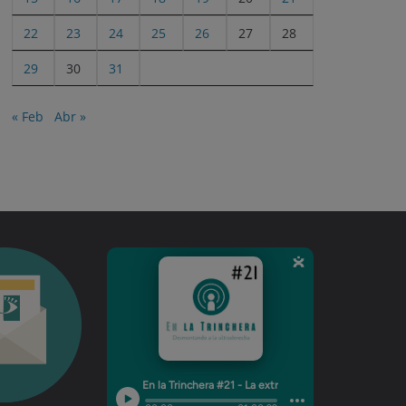
22
23
24
25
26
27
28
29
30
31
« Feb
Abr »