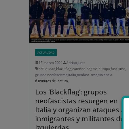
ACTUALIDAD
15 marzo 2021
Adrián Juste
actualidad
,
black flag
,
camisas negras
,
europa
,
fascismo
,
grupos neofascistas
,
italia
,
neofascismo
,
violencia
6 minutos de lectura
Los ‘Blackflag’: grupos
neofascistas resurgen en
Italia y organizan ataques a
inmigrantes y militantes de
izquierdas