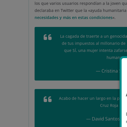
los que varios usuarios respondían a la joven q
declaraba en Twitter que la «ayuda humanitaria
necesidades y más en estas condiciones
«.
La cagada de traerte a un genocid
de tus impuestos al millonario de
que SÍ, una mujer intenta zafarse
humanitar
— Cristina Seg
Acabo de hacer un largo en la pisci
Cruz Roja par
— David Santos Al