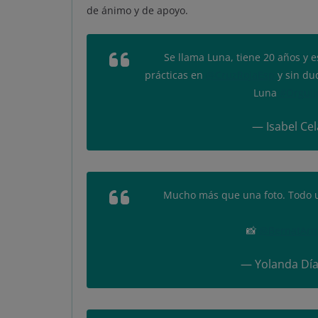
de ánimo y de apoyo.
Se llama Luna, tiene 20 años y 
prácticas en
@CruzRojaEsp
y sin du
Luna
#Orgull
— Isabel Ce
Mucho más que una foto. Todo u
📸
@BernatAr
— Yolanda Día