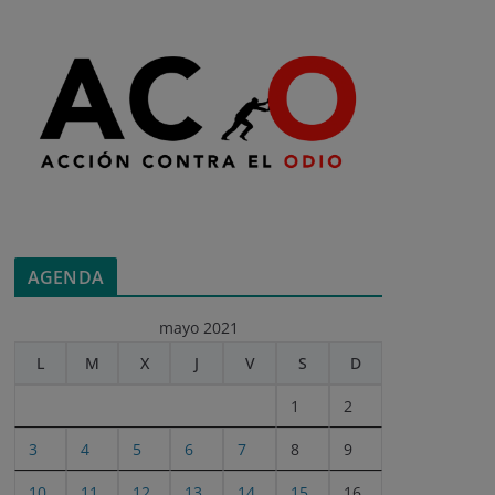
AGENDA
mayo 2021
L
M
X
J
V
S
D
1
2
3
4
5
6
7
8
9
10
11
12
13
14
15
16