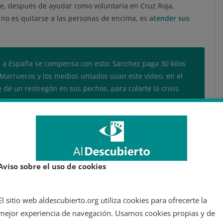
ue, después de ayudar como voluntaria en Cruz Roja,
 no es quitarse a las personas de encima, es
atender sus
a a España se compensa con esto: Sanchez paga 30 kilos
 Marruecos y los medios untados usan este vídeo, en el
 de un restregón en sus pechos, para colarte la crisis
ia.
pic.twitter.com/EDMMinFRt9
uí (@CristinaSegui_)
May 19, 2021
Aviso sobre el uso de cookies
na de mi gimnasio y al salir me esperaba una chica de la
a abrazarme, ha sido muy emotivo.
El sitio web aldescubierto.org utiliza cookies para ofrecerte la
tavoz (@davidsantosvoz)
May 19, 2021
mejor experiencia de navegación. Usamos cookies propias y de