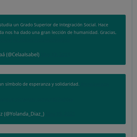
estudia un Grado Superior de Integración Social. Hace
da nos ha dado una gran lección de humanidad. Gracias,
oLuna
pic.twitter.com/s8ms8A8Jnp
laá (@CelaaIsabel)
May 19, 2021
n símbolo de esperanza y solidaridad.
#GraciasLuna
mangue
pic.twitter.com/u18STvGXNa
z (@Yolanda_Diaz_)
May 19, 2021