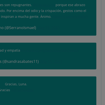
des son repugnantes.
#GraciasLuna
porque ese abrazo
ndo. Por encima del odio y la crispación, gestos como el
e inspiran a mucha gente. Ánimo.
https://t.co/Vlm29y6PI1
no (@SerranoIsmael)
May 19, 2021
ad y empatía
#GraciasLuna
https://t.co/9McfvoavI5
s (@sandrasabates11)
May 19, 2021
Gracias, Luna.
racias ⁦
@CruzRojaEsp
sLuna
#cruzRoja
#ceuta
pic.twitter.com/O9IjuzOSIJ