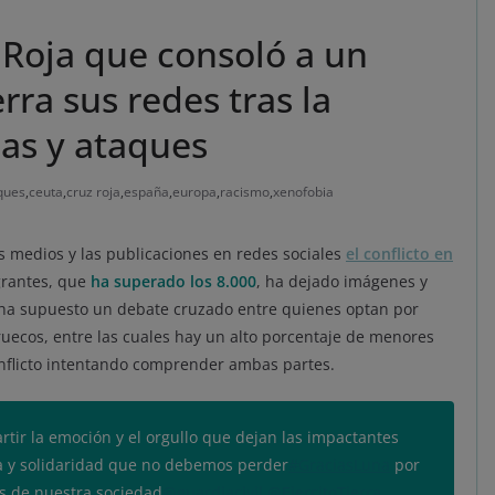
 Roja que consoló a un
rra sus redes tras la
as y ataques
ques
,
ceuta
,
cruz roja
,
españa
,
europa
,
racismo
,
xenofobia
s medios y las publicaciones en redes sociales
el conflicto en
grantes, que
ha superado los 8.000
, ha dejado imágenes y
 ha supuesto un debate cruzado entre quienes optan por
uecos, entre las cuales hay un alto porcentaje de menores
onflicto intentando comprender ambas partes.
rtir la emoción y el orgullo que dejan las impactantes
 y solidaridad que no debemos perder
#GraciasLuna
por
es de nuestra sociedad
@guardiacivil
@EjercitoTierra