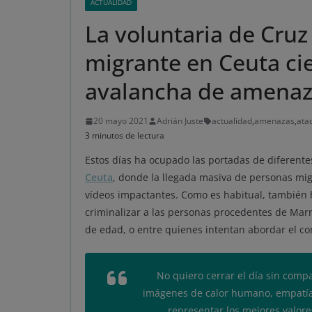
ACTUALIDAD
La voluntaria de Cruz
migrante en Ceuta cie
avalancha de amenaz
20 mayo 2021
Adrián Juste
actualidad
,
amenazas
,
ata
3 minutos de lectura
Estos días ha ocupado las portadas de diferente
Ceuta
, donde la llegada masiva de personas mi
vídeos impactantes. Como es habitual, también
criminalizar a las personas procedentes de Marr
de edad, o entre quienes intentan abordar el c
No quiero cerrar el día sin compa
imágenes de calor humano, empatía
representar los mejores valor