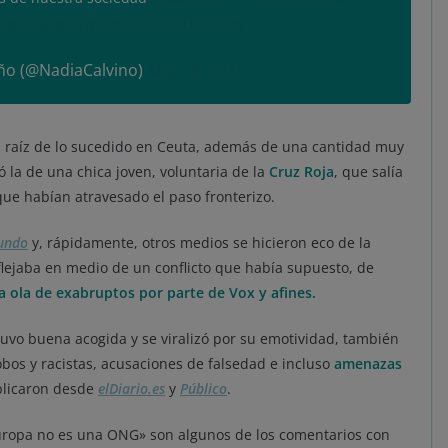
@policia
pic.twitter.com/N64TkXkObg
ño (@NadiaCalvino)
May 19, 2021
 a raíz de lo sucedido en Ceuta, además de una cantidad muy
ó la de una chica joven, voluntaria de la
Cruz Roja
, que salía
ue habían atravesado el paso fronterizo.
undo
y, rápidamente, otros medios se hicieron eco de la
lejaba en medio de un conflicto que había supuesto, de
a ola de exabruptos por parte de Vox y afines.
tuvo buena acogida y se viralizó por su emotividad, también
bos y racistas, acusaciones de falsedad e incluso
amenazas
ublicaron desde
elDiario.es
y
Público
.
 «Europa no es una ONG» son algunos de los comentarios con