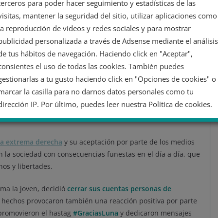
terceros para poder hacer seguimiento y estadísticas de las
visitas, mantener la seguridad del sitio, utilizar aplicaciones como
la reproducción de vídeos y redes sociales y para mostrar
nta correcta es la siguiente:
publicidad personalizada a través de Adsense mediante el análisis
de tus hábitos de navegación. Haciendo click en "Aceptar",
 un abrazo semejante de un hombre blanco —no digamos
consientes el uso de todas las cookies. También puedes
 enfermera que acude a socorrerle? ¿Aplicaría el mismo
gestionarlas a tu gusto haciendo click en "Opciones de cookies" o
n casi de acoso no consentido?
https://t.co/v5Ywl8Zm93
marcar la casilla para no darnos datos personales como tu
dirección IP. Por último, puedes leer nuestra Política de cookies.
as (@ManhattanManOne)
May 20, 2021
No dar mi información personal
la extrema derecha
y su aceptación por parte de los medios
en la sociedad con consecuencias funestas en el día a día, que
Opciones de cookies
Aceptar cookies
os y libertades.
Rechazar cookies
Política de cookies
lama la joven, decidió
cerrar sus cuentas personas de
 hechos provocaron también una reacción positiva por parte
 promovieron el hastag
#GraciasLuna
y dedicaron mensajes