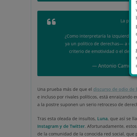
La pregu
¿Como interpretaría la izquierda
ya un político de derechas— a una
criterio de emotividad o el de u
— Antonio Camuñ
Una prueba más de que el
discurso de odio de 
.
e incluso por rivales políticos, está enraizando 
a la postre suponen un serio retroceso de derech
Tras esta oleada de insultos,
Luna
, que así se l
Instagram y de Twitter
. Afortunadamente, estos
de la comunidad de la conocida red social, que