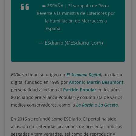
➡️ ESPAÑA | El varapalo de Pérez
Reverte a la ministra de Exteriores por
la humillación de Marruecos a
España.
https://t.co/ed2ffXSrlR
— ESdiario (@ESdiario_com)
May
20, 2021
ESDiario
tiene su origen en
El Semanal Digital
, un diario
digital fundado en 1999 por
Antonio Martín Beaumont
,
personalidad asociada al
Partido Popular
en los años
80 (cuando era Alianza Popular) y columnista de varios
medios conservadores, como la
La Razón
o
La Gaceta
.
En 2015 se refundó como ESDiario. El portal ha sido
acusado en reiteradas ocasiones de presentar noticias
sesgadas y tergiversadas, así como de reproducir y