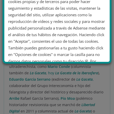
cookies propias y de terceros para poder hacer
beligerantes con los movimientos y partidos
seguimiento y estadísticas de las visitas, mantener la
izquierdistas y de sostener conocidos bulos sobre
seguridad del sitio, utilizar aplicaciones como la
machismo,
feminismo
, inmigración y sobre hechos
reproducción de vídeos y redes sociales y para mostrar
históricos (calificando, por ejemplo, al dictador Franco
publicidad personalizada a través de Adsense mediante
como
salvador de los judíos
).
el análisis de tus hábitos de navegación. Haciendo click
en "Aceptar", consientes el uso de todas las cookies.
Su postura claramente falangista le hace atacar
también al Partido Popular (PP) e incluso a la
También puedes gestionarlas a tu gusto haciendo click
monarquía. Entre sus colaboradores, hay
en "Opciones de cookies" o marcar la casilla para no
personalidades conocidas por su filiación
darnos datos personales como tu dirección IP. Por
ultraderechista, como
Mario Conde
(columnista
último, puedes leer nuestra Política de cookies.
también de
La Gaceta,
hoy
La Gaceta de la Iberosfera
),
Eduardo García Serrano
(exdirector de
La Gaceta
,
No dar mi información personal
colaborador del Grupo Intereconomía e hijo del
.
falangista y director del histórico y desaparecido diario
Arriba
Rafael García Serrano)
,
Pío Moa
(polémico
Opciones de cookies
Aceptar cookies
historiador revisionista que se marchó de
Libertad
Rechazar cookies
Política de cookies
Digital
en 2011 y columnista actual de
La Gaceta
) o