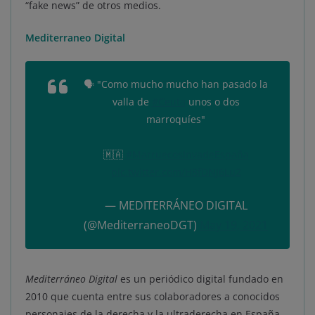
“fake news” de otros medios.
Mediterraneo Digital
🗣️ "Como mucho mucho han pasado la
valla de
#Ceuta
unos o dos
marroquíes"
🇲🇦
#MarruecosInvadeEspaña
pic.twitter.com/H8fDNJ6Lu2
— MEDITERRÁNEO DIGITAL
(@MediterraneoDGT)
May 19, 2021
Mediterráneo Digital
es un periódico digital fundado en
2010 que cuenta entre sus colaboradores a conocidos
personajes de la derecha y la ultraderecha en España,