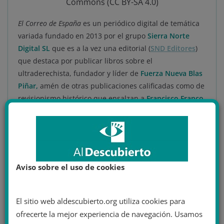
Commons (CC BY-SA 4.0)
El Correo de España
es un periódico digital de temática
variada fundado en 2013 por el grupo
Sierra Norte
Digital SL
que es a la vez una editorial (
SND Editores
)
que destaca por publicar libros sobre el
ultraderechista, fundador y líder de
Fuerza Nueva
Blas
Piñar
,
amén de otras publicaciones calificadas como de
revisionismo histórico que ensalzan a
Francisco Franco
o a
Jose Antonio Primo de Rivera
, líder de la
Falange
Española de las JONS.
Su gerente,
Alvaro Romero Ferreiro
, es presentador del
programa
Seamos Francos
de
Radio Ya
, mientras que su
Aviso sobre el uso de cookies
presidenta,
María Isabel Fernández Pena
(a su vez
fundadora de Sierra Norte Digital), dirige
El Correo de
España
.
El sitio web aldescubierto.org utiliza cookies para
ofrecerte la mejor experiencia de navegación. Usamos
El portal ha sido señalado por sus constantes artículos