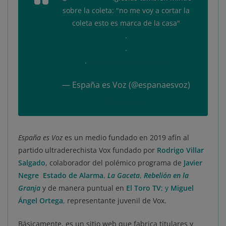
sobre la coleta: "no me voy a cortar la
coleta esto es marca de la casa"
.
.
.
https://t.co/vFqCAseNEg
— España es Voz (@espanaesvoz)
May 12, 2021
España es Voz
es un medio fundado en 2019 afín al
partido ultraderechista Vox fundado por
Rodrigo Villar
Salgado
, colaborador del polémico programa de
Javier
Negre Estado de Alarma
,
La Gaceta
,
Rebelión en la
Granja
y de manera puntual en
El
Toro TV
; y
Miguel
Ángel Ortega
,
representante juvenil de Vox.
Básicamente, es un sitio web que fabrica titulares y