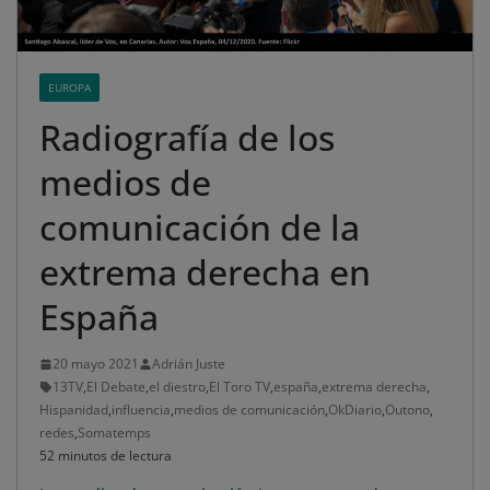
EUROPA
Radiografía de los
medios de
comunicación de la
extrema derecha en
España
20 mayo 2021
Adrián Juste
13TV
,
El Debate
,
el diestro
,
El Toro TV
,
españa
,
extrema derecha
,
Hispanidad
,
influencia
,
medios de comunicación
,
OkDiario
,
Outono
,
redes
,
Somatemps
52 minutos de lectura