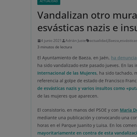
ACTUALIDAD
Vandalizan otro mura
esvásticas nazis e ins
4 junio 2021
Adrián Juste
actualidad
,
Baeza
,
esvástica
3 minutos de lectura
El Ayuntamiento de Baeza, en Jaén,
ha denuncia
ha sido vandalizado este pasado jueves. En las 
Internacional de las Mujeres
, ha sido tachado, 
referencia al golpe de estado de Francisco Fran
de esvásticas nazis y varios insultos como «put
de las mujeres que aparecen.
El consistorio, en manos del PSOE y con
María D
mediante una publicación y convocando una conce
horas en el Parque Juanito y Luisa. En los come
mayoritariamente en contra de esta vandalizac