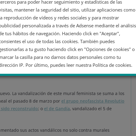
terceros para poder hacer seguimiento y estadísticas de las
ología ultracacerola en las pintadas de los nazis que
visitas, mantener la seguridad del sitio, utilizar aplicaciones como
 mural de Baeza.
pic.twitter.com/ivQB2ivLUX
la reproducción de vídeos y redes sociales y para mostrar
rialgo (@Tyrexito)
June 3, 2021
publicidad personalizada a través de Adsense mediante el análisis
de tus hábitos de navegación. Haciendo click en "Aceptar",
consientes el uso de todas las cookies. También puedes
ue los hechos ya están siendo investigados por la policía.
gestionarlas a tu gusto haciendo click en "Opciones de cookies" o
marcar la casilla para no darnos datos personales como tu
ás contra un mural
dirección IP. Por último, puedes leer nuestra Política de cookies.
No dar mi información personal
uevo. La vandalización de este mural feminista se suma a los
neal el pasado 8 de marzo por
el grupo neofascista Revolutio
Opciones de cookies
Aceptar cookies
 sido reconstruido
; o
el de Gandía
, vandalizado el 5 de
Rechazar cookies
Política de cookies
umentado sus actos vandálicos no solo contra murales