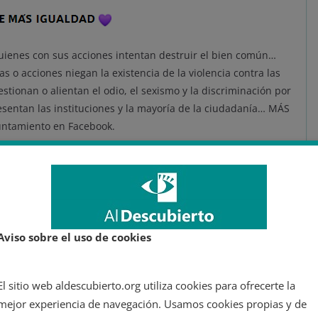
quienes con sus acciones intentan destruir el bien común…
 o acciones niegan la existencia de la violencia contra las
ionan o alientan el odio, el sexismo y la discriminación por
esentan las instituciones y la mayoría de la ciudadanía… MÁS
ntamiento en Facebook.
a sido
Pedro Vera
, responsable de Políticas Federales en Más
iferentes personalidades, como el ilustrador
Mauro
droVeB/status/1400338548293787648
Aviso sobre el uso de cookies
, un porro muy grande y llamar putas y zorras al mayor
El sitio web aldescubierto.org utiliza cookies para ofrecerte la
ero de mujeres posible.
mejor experiencia de navegación. Usamos cookies propias y de