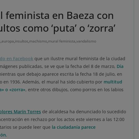
l feminista en Baeza con
ultos como ‘puta’ o ‘zorra’
s
,
europa
,
insultos
,
machismo
,
mural feminista
,
vandalismo
do en Facebook
que un ilustre mural feminista de la ciudad
imágenes publicadas, se ve que la fecha del 8 de marzo,
Día
mientras que debajo aparece escrita la fecha 18 de julio, en
co en 1936. Además, el mural ha sido cubierto por
multitud
a» o «zorra»
, entre otros dibujos, como porros en los labios
olores Marín Torres
de alcaldesa ha denunciado lo sucedido
ntración en rechazo por los actos este viernes a las 12:00
ntarios se puede leer que
la ciudadanía parece
ión.