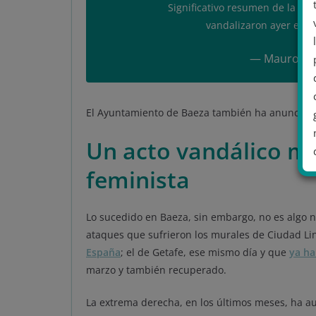
Significativo resumen de la ide
vandalizaron ayer este
— Mauro Ent
El Ayuntamiento de Baeza también ha anunciado q
Un acto vandálico m
feminista
.
Lo sucedido en Baeza, sin embargo, no es algo n
ataques que sufrieron los murales de Ciudad Li
España
; el de Getafe, ese mismo día y que
ya ha
marzo y también recuperado.
La extrema derecha, en los últimos meses, ha a