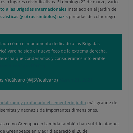
s o lugares reivindicativos. El domingo 22 de marzo, varios
o a las Brigadas Internacionales
instalado en el jardín de
svásticas (y otros símbolos) nazis
pintadas de color negro
ado cómo el monumento dedicado a las Brigadas
 Vicálvaro ha sido el nuevo foco de la extrema derecha.
aderecha que condenamos y consideramos intolerable.
tps://t.co/MgTcdTn7Hq
as Vicálvaro (@JSVicalvaro)
March 21, 2021
ndalizado y profanado el cementerio judío
más grande de
isemitas y neonazis de importantes dimensiones.
istas como Greenpace o Lambda también han sufrido ataques
e de Greenpeace en Madrid apareció el 20 de