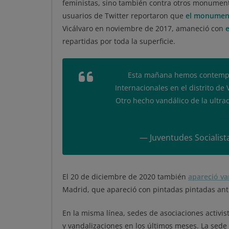
feministas, sino también contra otros monumento
usuarios de Twitter reportaron que
el monument
Vicálvaro en noviembre de 2017, amaneció con
e
repartidas por toda la superficie.
Esta mañana hemos contempl
Internacionales en el distrito de
Otro hecho vandálico de la ultr
ht
— Juventudes Socialist
El 20 de diciembre de 2020 también
apareció va
Madrid, que apareció con pintadas pintadas ant
En la misma línea, sedes de asociaciones activ
y vandalizaciones en los últimos meses. La sed