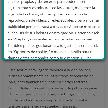
cookies propias y de terceros para poder hacer
seguimiento y estadísticas de las visitas, mantener la
seguridad del sitio, utilizar aplicaciones como la
reproducción de vídeos y redes sociales y para mostrar
publicidad personalizada a través de Adsense mediante
el análisis de tus hábitos de navegación. Haciendo click
en "Aceptar", consientes el uso de todas las cookies.
También puedes gestionarlas a tu gusto haciendo click
Momento de la humillación pública al militar
en "Opciones de cookies" o marcar la casilla para no
Alfred Dreyfus mediante la destrucción de su
darnos datos personales como tu dirección IP. Por
sable. Autor: Henri Meyer, 13(02/1895
último, puedes leer nuestra Política de cookies.
Este sentimiento llegaría también a la vida política,
siendo predominante en los sectores derechistas del
No dar mi información personal
país, pero también frecuente en ciertos sectores
.
izquierdistas, los cuáles acusarían a la población judía
de formar parte, o de apoyar, a la burguesía del país,
Opciones de cookies
Aceptar cookies
convirtiéndose casi en un prejuicio estructural y
Rechazar cookies
Política de cookies
transversal a la vida y sociedad francesas.