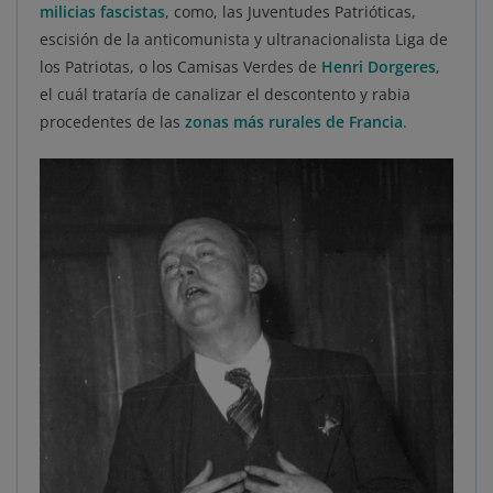
milicias fascistas
, como, las Juventudes Patrióticas,
escisión de la anticomunista y ultranacionalista Liga de
los Patriotas, o los Camisas Verdes de
Henri Dorgeres
,
el cuál trataría de canalizar el descontento y rabia
procedentes de las
zonas más rurales de Francia
.