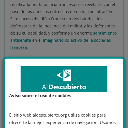
rectificada por la justicia francesa tras revelarse con el
paso de los años los entresijos de dicha conspiración.
Este suceso dividió a Francia en dos bandos: los
defensores de la inocencia del militar y los defensores
de su culpabilidad, y conformó un enorme
sentimiento
antisemita
en el
imaginario colectivo de la sociedad
francesa
.
Aviso sobre el uso de cookies
El sitio web aldescubierto.org utiliza cookies para
ofrecerte la mejor experiencia de navegación. Usamos