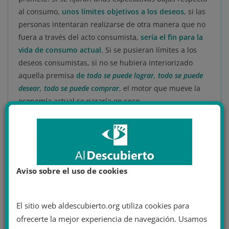
al consumo,
unos límites objetivos a los deseos
, si las
personas intentaran realizarse de otra manera que no
fuera a través del acto consumista,
sería el fin para la
vida de consumo actual
. Si se pusieran límites a los
deseos consumistas, si no se hubiera interiorizado
aquella premisa
de
todo se puede lograr, todo se puede
desear, todo se puede comprar
, el motor que mueve la
economía actual se pararía en seco.
Así pues, la sociedad de consumo consigue que
la
insatisfacción sea la norma
permanente en nuestra
psicología consumista. Para Bauman, una de las
maneras que la sociedad de consumo usa para lograr
Aviso sobre el uso de cookies
esto es a través
de la denigración inmediata de los
productos
; algo que era maravilloso ayer es inservible
mañana, un residuo, desfasado, pasado de moda.
El sitio web aldescubierto.org utiliza cookies para
ofrecerte la mejor experiencia de navegación. Usamos
El hecho de intentar paliar todas aquellas ansiedades e