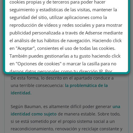
cookies propias y de terceros para poder hacer
inseguridades a través del acto consumista actual,
seguimiento y estadísticas de las visitas, mantener la
acaba por generar una rueda interminable
seguridad del sitio, utilizar aplicaciones como la
de
necesidades, deseos, carencias y nuevas
reproducción de vídeos y redes sociales y para mostrar
necesidades.
Por tanto, buscar
solucionar los
publicidad personalizada a través de Adsense mediante
problemas de la vida en un centro comercial se ha
el análisis de tus hábitos de navegación. Haciendo click
vuelto lo habitual
. Acto confirmatorio de que la
en "Aceptar", consientes el uso de todas las cookies.
sociedad de consumo está insertada en la psique tanto
También puedes gestionarlas a tu gusto haciendo click
colectiva como individual de las personas que
en "Opciones de cookies" o marcar la casilla para no
componen la sociedad actual.
darnos datos personales como tu dirección IP. Por
De esta forma, lo descrito en el apartado conduce a
último, puedes leer nuestra Política de cookies.
una terrible consecuencia:
la problemática de la
identidad.
No dar mi información personal
Según Bauman, es altamente difícil poder generar
una
.
identidad como sujeto
de manera estable. Sobre todo,
Opciones de cookies
Aceptar cookies
si se está sometido por el propio sistema social a un
reacondicionamiento, renovación y reciclaje constante y
Rechazar cookies
Política de cookies