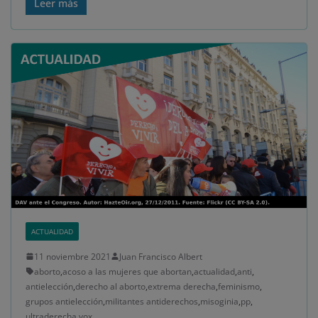
Leer más
ACTUALIDAD
11 noviembre 2021
Juan Francisco Albert
aborto
,
acoso a las mujeres que abortan
,
actualidad
,
anti
,
antielección
,
derecho al aborto
,
extrema derecha
,
feminismo
,
grupos antielección
,
militantes antiderechos
,
misoginia
,
pp
,
ultraderecha
,
vox