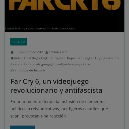
CULTURA
11 noviembre 2021
Adrián Juste
Antón Castillo
,
Cuba
,
Cultura
,
Dani Rojas
,
Far Cry
,
Far Cry 6
,
fascismo
,
Giancarlo Esposito
,
juego
,
Ubisoft
,
videojuego
,
Yara
29 minutos de lectura
Far Cry 6, un videojuego
revolucionario y antifascista
En un momento donde la inclusión de elementos
políticos o reivindicativos, por ligeros o sutiles que
sean, provocan una reacción