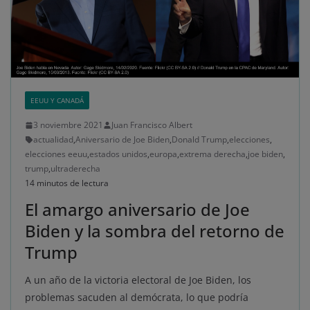
EEUU Y CANADÁ
3 noviembre 2021
Juan Francisco Albert
actualidad
,
Aniversario de Joe Biden
,
Donald Trump
,
elecciones
,
elecciones eeuu
,
estados unidos
,
europa
,
extrema derecha
,
joe biden
,
trump
,
ultraderecha
14 minutos de lectura
El amargo aniversario de Joe
Biden y la sombra del retorno de
Trump
A un año de la victoria electoral de Joe Biden, los
problemas sacuden al demócrata, lo que podría