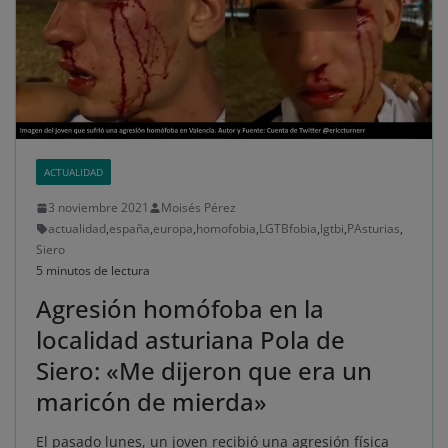
ACTUALIDAD
3 noviembre 2021
Moisés Pérez
actualidad
,
españa
,
europa
,
homofobia
,
LGTBfobia
,
lgtbi
,
PAsturias
,
Siero
5 minutos de lectura
Agresión homófoba en la
localidad asturiana Pola de
Siero: «Me dijeron que era un
maricón de mierda»
El pasado lunes, un joven recibió una agresión física