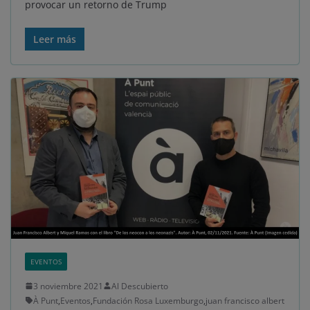
provocar un retorno de Trump
Leer más
EVENTOS
3 noviembre 2021
Al Descubierto
À Punt
,
Eventos
,
Fundación Rosa Luxemburgo
,
juan francisco albert